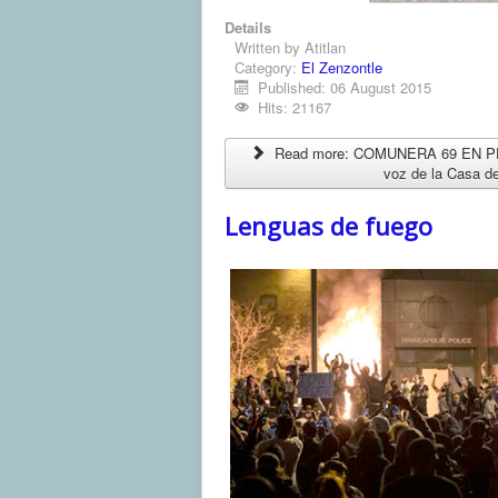
Details
Written by
Atitlan
Category:
El Zenzontle
Published: 06 August 2015
Hits: 21167
Read more: COMUNERA 69 EN PDF 
voz de la Casa de
Lenguas de fuego