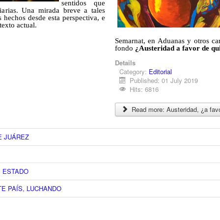
sentidos que
iarias. Una mirada breve a tales
s hechos desde esta perspectiva, e
texto actual.
Semarnat, en Aduanas y otros car
fondo
¿Austeridad a favor de qu
Details
Category:
Editorial
Published: 01 July 2019
Hits: 6816
Read more: Austeridad, ¿a fav
E JUÁREZ
DE ESTADO
E PAÍS, LUCHANDO