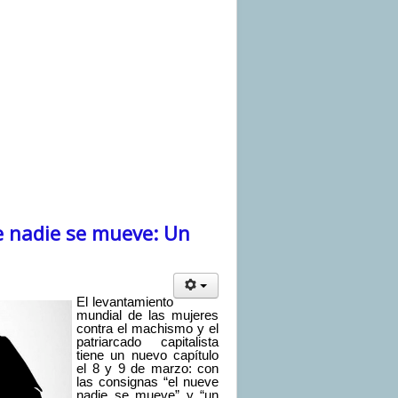
e nadie se mueve: Un
El levantamiento
mundial de las mujeres
contra el machismo y el
patriarcado capitalista
tiene un nuevo capítulo
el 8 y 9 de marzo: con
las consignas “el nueve
nadie se mueve” y “un