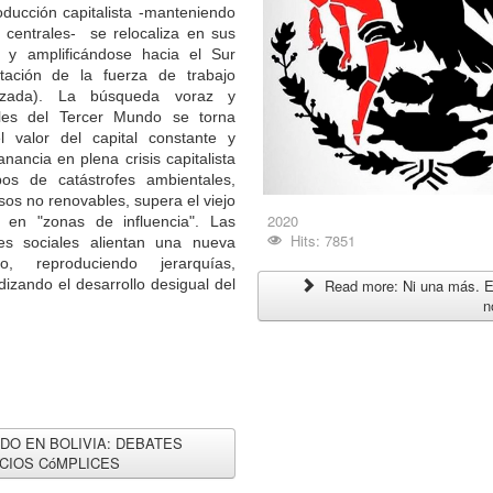
roducción capitalista -manteniendo
 centrales- se relocaliza en sus
 y amplificándose hacia el Sur
otación de la fuerza de trabajo
izada). La búsqueda voraz y
les del Tercer Mundo se torna
l valor del capital constante y
nancia en plena crisis capitalista
s de catástrofes ambientales,
sos no renovables, supera el viejo
2020
 en "zonas de influencia". Las
Hits: 7851
nes sociales alientan una nueva
jo, reproduciendo jerarquías,
izando el desarrollo desigual del
Read more: Ni una más. El
n
ADO EN BOLIVIA: DEBATES
CIOS CóMPLICES