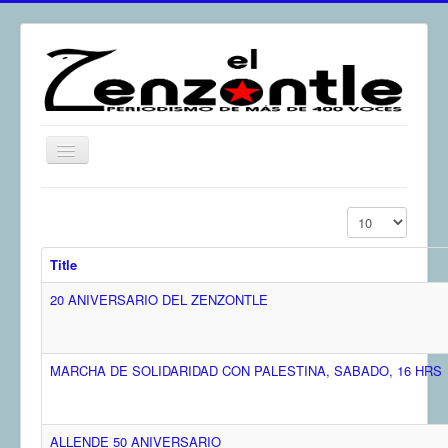
Toggle
Navigation
inicio
Display #
El Zenzontle
Title
Resistencia
20 ANIVERSARIO DEL ZENZONTLE
Análisis
Multimedia
Archivos
MARCHA DE SOLIDARIDAD CON PALESTINA, SABADO, 16 HRS
Contacto
Afirmación
ALLENDE 50 ANIVERSARIO