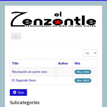
Toggle
Navigation
inicio
Display #
El Zenzontle
Title
Author
Hits
Resistencia
Revolución en punto cero
Análisis
Hits: 6165
El Segundo Sexo
Multimedia
Hits: 6816
Archivos
New
Contacto
Subcategories
Afirmación