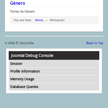
Género
COMUNERA 67 EN PDF numero de presentación de la
voz de la Casa de los pueblos
Temas de Género.
You are here:
Home
Afirmación
© 2026 El Zenzontle
Back to Top
Joomla! Debug Console
Session
Profile Information
Memory Usage
Database Queries