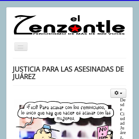
Toggle
Navigation
inicio
JUSTICIA PARA LAS ASESINADAS DE
El Zenzontle
JUÁREZ
Resistencia
Análisis
De
Multimedia
sd
e
Ci
Archivos
ud
ad
Contacto
Ju
áre
Afirmación
z,