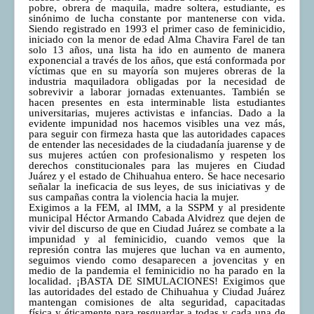
pobre, obrera de maquila, madre soltera, estudiante, es
sinónimo de lucha constante por mantenerse con vida.
Siendo registrado en 1993 el primer caso de feminicidio,
iniciado con la menor de edad Alma Chavira Farel de tan
solo 13 años, una lista ha ido en aumento de manera
exponencial a través de los años, que está conformada por
víctimas que en su mayoría son mujeres obreras de la
industria maquiladora obligadas por la necesidad de
sobrevivir a laborar jornadas extenuantes. También se
hacen presentes en esta interminable lista estudiantes
universitarias, mujeres activistas e infancias. Dado a la
evidente impunidad nos hacemos visibles una vez más,
para seguir con firmeza hasta que las autoridades capaces
de entender las necesidades de la ciudadanía juarense y de
sus mujeres actúen con profesionalismo y respeten los
derechos constitucionales para las mujeres en Ciudad
Juárez y el estado de Chihuahua entero. Se hace necesario
señalar la ineficacia de sus leyes, de sus iniciativas y de
sus campañas contra la violencia hacia la mujer.
Exigimos a la FEM, al IMM, a la SSPM y al presidente
municipal Héctor Armando Cabada Alvidrez que dejen de
vivir del discurso de que en Ciudad Juárez se combate a la
impunidad y al feminicidio, cuando vemos que la
represión contra las mujeres que luchan va en aumento,
seguimos viendo como desaparecen a jovencitas y en
medio de la pandemia el feminicidio no ha parado en la
localidad. ¡BASTA DE SIMULACIONES! Exigimos que
las autoridades del estado de Chihuahua y Ciudad Juárez
mantengan comisiones de alta seguridad, capacitadas
física y éticamente para resguardar a todas y cada una de