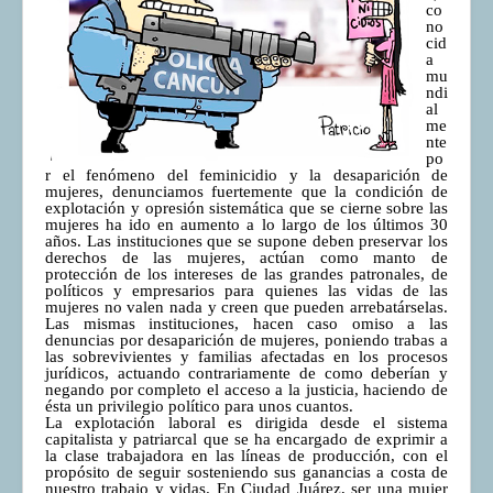
co
COMUNERA 67 EN PDF numero de presentación de la
no
voz de la Casa de los pueblos
cid
a
mu
ndi
al
me
nte
po
r el fenómeno del feminicidio y la desaparición de
mujeres, denunciamos fuertemente que la condición de
explotación y opresión sistemática que se cierne sobre las
mujeres ha ido en aumento a lo largo de los últimos 30
años. Las instituciones que se supone deben preservar los
derechos de las mujeres, actúan como manto de
protección de los intereses de las grandes patronales, de
políticos y empresarios para quienes las vidas de las
mujeres no valen nada y creen que pueden arrebatárselas.
Las mismas instituciones, hacen caso omiso a las
denuncias por desaparición de mujeres, poniendo trabas a
las sobrevivientes y familias afectadas en los procesos
jurídicos, actuando contrariamente de como deberían y
negando por completo el acceso a la justicia, haciendo de
ésta un privilegio político para unos cuantos.
La explotación laboral es dirigida desde el sistema
capitalista y patriarcal que se ha encargado de exprimir a
la clase trabajadora en las líneas de producción, con el
propósito de seguir sosteniendo sus ganancias a costa de
nuestro trabajo y vidas. En Ciudad Juárez, ser una mujer