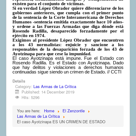
existen para el conjunto de víctimas.
Si en verdad López Obrador quiere diferenciarse de los
gobiernos anteriores, que cumpla con el primer punto
de la sentencia de la Corte Interamericana de Derechos
Humanos -sentencia emitida exactamente hace 10 años-
y ordene a las Fuerzas Armadas que diga dónde está
Rosendo Radilla, desaparecido forzadamente por el
ejército en 1974.
Exigimos al presidente López Obrador que encuentren
a los 43 normalistas: enjuicie y sancione a los
responsables de la desaparición forzada de los 43 de
Ayotzinapa para que cese la impunidad.
El caso Ayotzinapa está impune. Fue el Estado con
Rosendo Radilla. Es el Estado con Ayotzinapa. Dado
que hay delitos y violaciones a derechos humanos
continuadas sigue siendo un crimen de Estado. // CCTI
Details
Category:
Las Armas de La Crítica
Published: 14 December 2019
Hits: 5296
You are here:
Home
El Zenzontle
Las Armas de La Crítica
El caso Ayotzinapa ES UN CRIMEN DE ESTADO