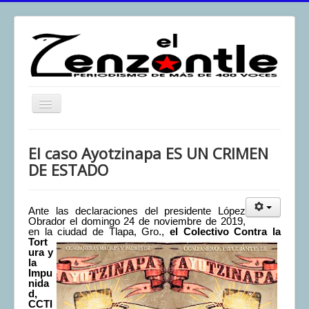
Toggle
Navigation
inicio
El caso Ayotzinapa ES UN CRIMEN
El Zenzontle
DE ESTADO
Resistencia
Análisis
Ante las declaraciones del presidente López
Obrador el domingo 24 de noviembre de 2019,
Multimedia
en la ciudad de Tlapa, Gro.,
el
Colectivo Contra la
Tort
ura y
Archivos
la
Impu
Contacto
nida
d,
Afirmación
CCTI