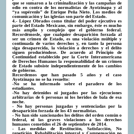
que se sumaron a la criminalización y las campañas de
odio en contra de los normalistas de Ayotzinapa y al
“ya supérenlo” de Enrique Peña Nieto. Los medios de
comunicación y las iglesias son parte del Estado.
4.- López Obrados como titular del poder ejecutivo es
parte del Estado Mexicano, sin embargo, éste es mucho
más amplio y complejo que el gobierno federal.
Recordémosle, que cualquier desaparición forzada al
ser un crimen de Estado, es una violación múltiple y
continuada de varios derechos y, en tanto la persona
siga desaparecida, la violación a derechos y el delito
siguen produciéndose. De acuerdo al Principio de
Continuidad establecido por la Corte Interamericana
de Derechos Humanos la responsabilidad de un crimen
de Estado subsiste independientemente de los cambios
de gobierno.
Recordemos que han pasado 5 años y el caso
Ayotzinapa no se ha resuelto:
-No se ha informado sobre el paradero de los
estudiantes.
-No hay detenidos ni juzgados por las ejecuciones
arbitrarias de 6 personas ni los heridos de bala de esa
noche.
- No hay personas juzgadas y sentenciadas por la
desaparición forzada de los 43 normalistas.
- No han sido sancionados los delitos del orden común o
federal, ni las graves violaciones a los derechos
humanos cometidos el 26 de septiembre de 2014.
- Las medidas de Restitución, Satisfacción, No
repetición, Rehabilitación integral y Compensación no