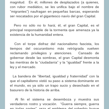
magnitud. En él, millones de desplazados (a quienes,
con rubor mediático, se les unifica bajo el nombre de
“migrantes”) naufragan en pequeñas barcas, esperando
ser rescatados por el gigantesco navío del gran Capital.
Pero no sólo no lo hará; él, el gran Capital, es el
principal responsable de la tormenta que amenaza ya la
existencia de la humanidad entera.
Con el torpe disfraz del nacionalismo fascista, los
tiempos del oscurantismo más retrógrada vuelven
reclamando privilegios y atenciones. Cansado de
gobernar desde las sombras, el gran Capital desmonta
las mentiras de la “ciudadanía” y la “igualdad” frente a la
ley y el mercado.
La bandera de “libertad, igualdad y fraternidad” con la
que el capitalismo vistió su paso a sistema dominante en
el mundo, es ya sólo un trapo sucio y desechado en el
basurero de la historia de arriba.
Al fin el sistema se desemboza y muestra sus
verdaderos rostro y vocación. “Guerra siempre, guerra
en todas partes”, reza el emblema del soberbio buque