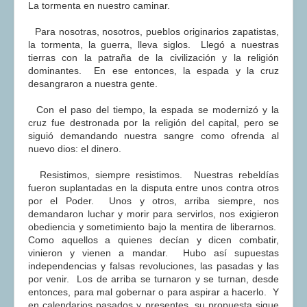
La tormenta en nuestro caminar.
COMUNERA 67 EN PDF numero de presentación de la
voz de la Casa de los pueblos
Para nosotras, nosotros, pueblos originarios zapatistas,
la tormenta, la guerra, lleva siglos. Llegó a nuestras
tierras con la patraña de la civilización y la religión
dominantes. En ese entonces, la espada y la cruz
desangraron a nuestra gente.
Con el paso del tiempo, la espada se modernizó y la
cruz fue destronada por la religión del capital, pero se
siguió demandando nuestra sangre como ofrenda al
nuevo dios: el dinero.
Resistimos, siempre resistimos. Nuestras rebeldías
fueron suplantadas en la disputa entre unos contra otros
por el Poder. Unos y otros, arriba siempre, nos
demandaron luchar y morir para servirlos, nos exigieron
obediencia y sometimiento bajo la mentira de liberarnos.
Como aquellos a quienes decían y dicen combatir,
vinieron y vienen a mandar. Hubo así supuestas
independencias y falsas revoluciones, las pasadas y las
por venir. Los de arriba se turnaron y se turnan, desde
entonces, para mal gobernar o para aspirar a hacerlo. Y
en calendarios pasados y presentes, su propuesta sigue