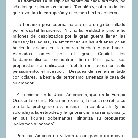
Las fronteras se multiplican dentro de cada territorio, no
sólo las que pintan los mapas. También y, sobre todo, las
que levantan la corrupción y el crimen hecho gobierno.
La bonanza posmoderna no era sino un globo inflado
por el capital financiero. Y vino la realidad a pincharla:
millones de desplazados por la gran guerra llenan las
tierras y las aguas, se amontonan en las aduanas y van
haciendo grietas en los muros hechos y por hacer.
Alentados antes por el gran Capital, los
fundamentalismos encuentran tierra fértil para sus
propuestas de unificación: “del terror nacerá un solo
pensamiento, el nuestro”. Después de ser alimentada
con dólares, la bestia del terrorismo amenaza la casa de
su creador.
Y, lo mismo en la Unión Americana, que en la Europa
Occidental o en la Rusia neo zarista, la bestia se retuerce
e intenta protegerse a sí misma. Encumbra ahí (y no
sólo ahí) a la estupidez y la ignorancia más ramplonas y,
en sus figuras gobernantes, sintetiza su propuesta:
“volvamos al pasado”.
Pero no, América no volverá a ser grande de nuevo.