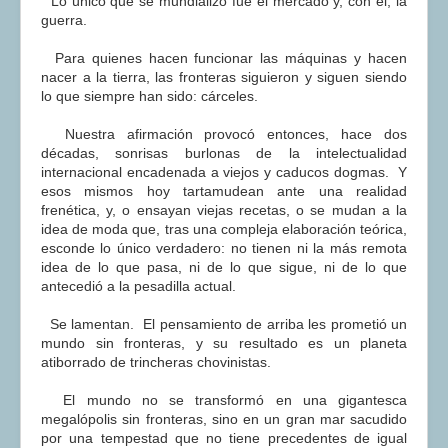
Lo único que se mundializó fue el mercado y, con él, la
guerra.
Para quienes hacen funcionar las máquinas y hacen
nacer a la tierra, las fronteras siguieron y siguen siendo
lo que siempre han sido: cárceles.
Nuestra afirmación provocó entonces, hace dos
décadas, sonrisas burlonas de la intelectualidad
internacional encadenada a viejos y caducos dogmas. Y
esos mismos hoy tartamudean ante una realidad
frenética, y, o ensayan viejas recetas, o se mudan a la
idea de moda que, tras una compleja elaboración teórica,
esconde lo único verdadero: no tienen ni la más remota
idea de lo que pasa, ni de lo que sigue, ni de lo que
antecedió a la pesadilla actual.
Se lamentan. El pensamiento de arriba les prometió un
mundo sin fronteras, y su resultado es un planeta
atiborrado de trincheras chovinistas.
El mundo no se transformó en una gigantesca
megalópolis sin fronteras, sino en un gran mar sacudido
por una tempestad que no tiene precedentes de igual