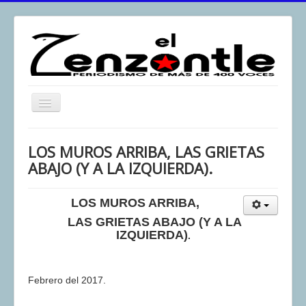
Toggle
Navigation
inicio
LOS MUROS ARRIBA, LAS GRIETAS
El Zenzontle
ABAJO (Y A LA IZQUIERDA).
Resistencia
LOS MUROS ARRIBA,
Análisis
LAS GRIETAS ABAJO (Y A LA
Multimedia
IZQUIERDA)
.
Archivos
Contacto
Febrero del 2017.
Afirmación