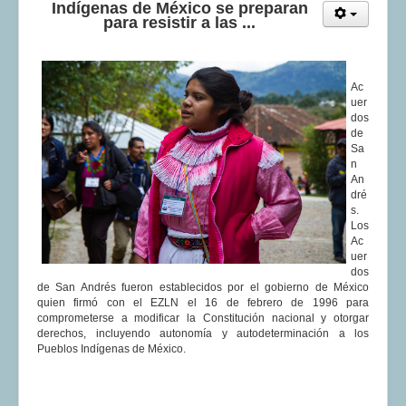
Indígenas de México se preparan
para resistir a las ...
Ac
uer
dos
de
Sa
n
An
dré
s.
Los
Ac
uer
dos
de San Andrés fueron establecidos por el gobierno de México
quien firmó con el EZLN el 16 de febrero de 1996 para
comprometerse a modificar la Constitución nacional y otorgar
derechos, incluyendo autonomía y autodeterminación a los
Pueblos Indígenas de México.