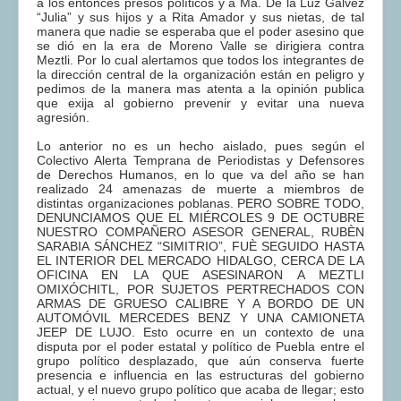
a los entonces presos políticos y a Ma. De la Luz Gálvez
“Julia” y sus hijos y a Rita Amador y sus nietas, de tal
manera que nadie se esperaba que el poder asesino que
se dió en la era de Moreno Valle se dirigiera contra
Meztli. Por lo cual alertamos que todos los integrantes de
la dirección central de la organización están en peligro y
pedimos de la manera mas atenta a la opinión publica
que exija al gobierno prevenir y evitar una nueva
agresión.
Lo anterior no es un hecho aislado, pues según el
Colectivo Alerta Temprana de Periodistas y Defensores
de Derechos Humanos, en lo que va del año se han
realizado 24 amenazas de muerte a miembros de
distintas organizaciones poblanas. PERO SOBRE TODO,
DENUNCIAMOS QUE EL MIÉRCOLES 9 DE OCTUBRE
NUESTRO COMPAÑERO ASESOR GENERAL, RUBÈN
SARABIA SÁNCHEZ “SIMITRIO”, FUÈ SEGUIDO HASTA
EL INTERIOR DEL MERCADO HIDALGO, CERCA DE LA
OFICINA EN LA QUE ASESINARON A MEZTLI
OMIXÓCHITL, POR SUJETOS PERTRECHADOS CON
ARMAS DE GRUESO CALIBRE Y A BORDO DE UN
AUTOMÓVIL MERCEDES BENZ Y UNA CAMIONETA
JEEP DE LUJO. Esto ocurre en un contexto de una
disputa por el poder estatal y político de Puebla entre el
grupo político desplazado, que aún conserva fuerte
presencia e influencia en las estructuras del gobierno
actual, y el nuevo grupo político que acaba de llegar; esto