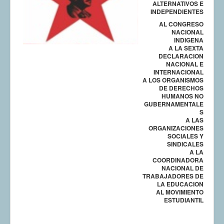
ALTERNATIVOS E
INDEPENDIENTES
COMUNERA 67 EN PDF numero de presentación de la
voz de la Casa de los pueblos
AL CONGRESO
NACIONAL
INDIGENA
A LA SEXTA
DECLARACION
NACIONAL E
INTERNACIONAL
A LOS ORGANISMOS
DE DERECHOS
HUMANOS NO
GUBERNAMENTALE
S
A LAS
ORGANIZACIONES
SOCIALES Y
SINDICALES
A LA
COORDINADORA
NACIONAL DE
TRABAJADORES DE
LA EDUCACION
AL MOVIMIENTO
ESTUDIANTIL