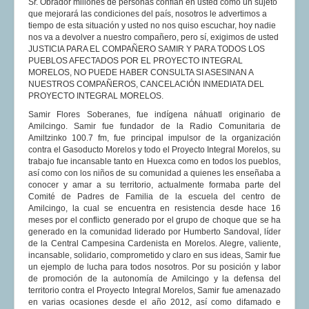
Sr. Obrador millones de personas confían en usted como un sujeto
que mejorará las condiciones del país, nosotros le advertimos a
tiempo de esta situación y usted no nos quiso escuchar, hoy nadie
nos va a devolver a nuestro compañero, pero sí, exigimos de usted
JUSTICIA PARA EL COMPAÑERO SAMIR Y PARA TODOS LOS
PUEBLOS AFECTADOS POR EL PROYECTO INTEGRAL
MORELOS, NO PUEDE HABER CONSULTA SI ASESINAN A
NUESTROS COMPAÑEROS, CANCELACIÓN INMEDIATA DEL
PROYECTO INTEGRAL MORELOS.
Samir Flores Soberanes, fue indígena náhuatl originario de
Amilcingo. Samir fue fundador de la Radio Comunitaria de
Amiltzinko 100.7 fm, fue principal impulsor de la organización
contra el Gasoducto Morelos y todo el Proyecto Integral Morelos, su
trabajo fue incansable tanto en Huexca como en todos los pueblos,
así como con los niños de su comunidad a quienes les enseñaba a
conocer y amar a su territorio, actualmente formaba parte del
Comité de Padres de Familia de la escuela del centro de
Amilcingo, la cual se encuentra en resistencia desde hace 16
meses por el conflicto generado por el grupo de choque que se ha
generado en la comunidad liderado por Humberto Sandoval, líder
de la Central Campesina Cardenista en Morelos. Alegre, valiente,
incansable, solidario, comprometido y claro en sus ideas, Samir fue
un ejemplo de lucha para todos nosotros. Por su posición y labor
de promoción de la autonomía de Amilcingo y la defensa del
territorio contra el Proyecto Integral Morelos, Samir fue amenazado
en varias ocasiones desde el año 2012, así como difamado e