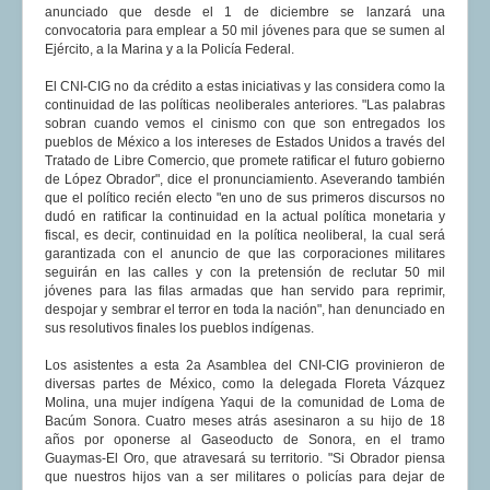
anunciado que desde el 1 de diciembre se lanzará una
convocatoria para emplear a 50 mil jóvenes para que se sumen al
Ejército, a la Marina y a la Policía Federal.
El CNI-CIG no da crédito a estas iniciativas y las considera como la
continuidad de las políticas neoliberales anteriores. "Las palabras
sobran cuando vemos el cinismo con que son entregados los
pueblos de México a los intereses de Estados Unidos a través del
Tratado de Libre Comercio, que promete ratificar el futuro gobierno
de López Obrador", dice el pronunciamiento. Aseverando también
que el político recién electo "en uno de sus primeros discursos no
dudó en ratificar la continuidad en la actual política monetaria y
fiscal, es decir, continuidad en la política neoliberal, la cual será
garantizada con el anuncio de que las corporaciones militares
seguirán en las calles y con la pretensión de reclutar 50 mil
jóvenes para las filas armadas que han servido para reprimir,
despojar y sembrar el terror en toda la nación", han denunciado en
sus resolutivos finales los pueblos indígenas.
Los asistentes a esta 2a Asamblea del CNI-CIG provinieron de
diversas partes de México, como la delegada Floreta Vázquez
Molina, una mujer indígena Yaqui de la comunidad de Loma de
Bacúm Sonora. Cuatro meses atrás asesinaron a su hijo de 18
años por oponerse al Gaseoducto de Sonora, en el tramo
Guaymas-El Oro, que atravesará su territorio. "Si Obrador piensa
que nuestros hijos van a ser militares o policías para dejar de