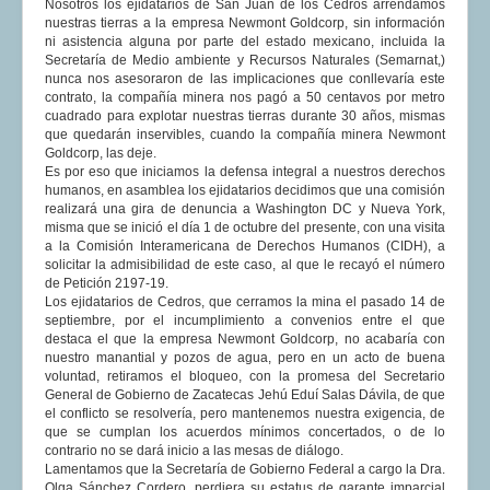
Nosotros los ejidatarios de San Juan de los Cedros arrendamos
nuestras tierras a la empresa Newmont Goldcorp, sin información
ni asistencia alguna por parte del estado mexicano, incluida la
Secretaría de Medio ambiente y Recursos Naturales (Semarnat,)
nunca nos asesoraron de las implicaciones que conllevaría este
contrato, la compañía minera nos pagó a 50 centavos por metro
cuadrado para explotar nuestras tierras durante 30 años, mismas
que quedarán inservibles, cuando la compañía minera Newmont
Goldcorp, las deje.
Es por eso que iniciamos la defensa integral a nuestros derechos
humanos, en asamblea los ejidatarios decidimos que una comisión
realizará una gira de denuncia a Washington DC y Nueva York,
misma que se inició el día 1 de octubre del presente, con una visita
a la Comisión Interamericana de Derechos Humanos (CIDH), a
solicitar la admisibilidad de este caso, al que le recayó el número
de Petición 2197-19.
Los ejidatarios de Cedros, que cerramos la mina el pasado 14 de
septiembre, por el incumplimiento a convenios entre el que
destaca el que la empresa Newmont Goldcorp, no acabaría con
nuestro manantial y pozos de agua, pero en un acto de buena
voluntad, retiramos el bloqueo, con la promesa del Secretario
General de Gobierno de Zacatecas Jehú Eduí Salas Dávila, de que
el conflicto se resolvería, pero mantenemos nuestra exigencia, de
que se cumplan los acuerdos mínimos concertados, o de lo
contrario no se dará inicio a las mesas de diálogo.
Lamentamos que la Secretaría de Gobierno Federal a cargo la Dra.
Olga Sánchez Cordero, perdiera su estatus de garante imparcial