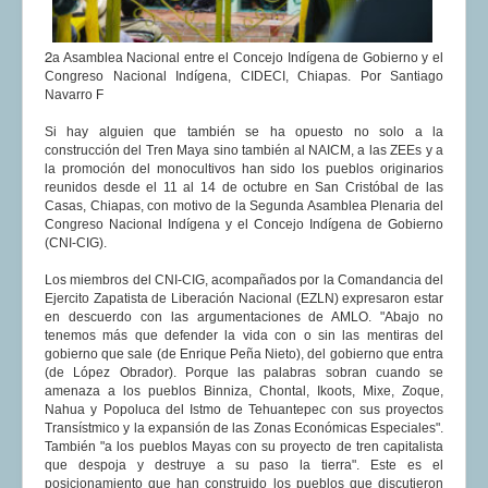
2
a Asamblea Nacional entre el Concejo Indígena de Gobierno y el
Congreso Nacional Indígena, CIDECI, Chiapas. Por Santiago
Navarro F
Si hay alguien que también se ha opuesto no solo a la
construcción del Tren Maya sino también al NAICM, a las ZEEs y a
la promoción del monocultivos han sido los pueblos originarios
reunidos desde el 11 al 14 de octubre en San Cristóbal de las
Casas, Chiapas, con motivo de la Segunda Asamblea Plenaria del
Congreso Nacional Indígena y el Concejo Indígena de Gobierno
(CNI-CIG).
Los miembros del CNI-CIG, acompañados por la Comandancia del
Ejercito Zapatista de Liberación Nacional (EZLN) expresaron estar
en descuerdo con las argumentaciones de AMLO. "Abajo no
tenemos más que defender la vida con o sin las mentiras del
gobierno que sale (de Enrique Peña Nieto), del gobierno que entra
(de López Obrador). Porque las palabras sobran cuando se
amenaza a los pueblos Binniza, Chontal, Ikoots, Mixe, Zoque,
Nahua y Popoluca del Istmo de Tehuantepec con sus proyectos
Transístmico y la expansión de las Zonas Económicas Especiales".
También "a los pueblos Mayas con su proyecto de tren capitalista
que despoja y destruye a su paso la tierra". Este es el
posicionamiento que han construido los pueblos que discutieron