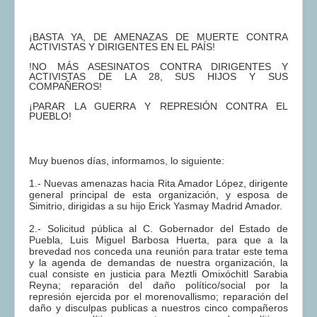
¡BASTA YA, DE AMENAZAS DE MUERTE CONTRA
ACTIVISTAS Y DIRIGENTES EN EL PAÍS!
!NO MÁS ASESINATOS CONTRA DIRIGENTES Y
ACTIVISTAS DE LA 28, SUS HIJOS Y SUS
COMPAÑEROS!
¡PARAR LA GUERRA Y REPRESIÓN CONTRA EL
PUEBLO!
Muy buenos días, informamos, lo siguiente:
1.- Nuevas amenazas hacia Rita Amador López, dirigente
general principal de esta organización, y esposa de
Simitrio, dirigidas a su hijo Erick Yasmay Madrid Amador.
2.- Solicitud pública al C. Gobernador del Estado de
Puebla, Luis Miguel Barbosa Huerta, para que a la
brevedad nos conceda una reunión para tratar este tema
y la agenda de demandas de nuestra organización, la
cual consiste en justicia para Meztli Omixóchitl Sarabia
Reyna; reparación del daño político/social por la
represión ejercida por el morenovallismo; reparación del
daño y disculpas publicas a nuestros cinco compañeros