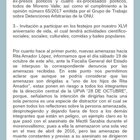
ex-presos políticos y cuatro ex-procesados políticos,
todos de Moreno Valle; así como el cumplimiento a la
opinión número 65/2017 emitida por el Grupo de Trabajo
sobre Detenciones Arbitrarias de la ONU.
3.- Invitación a participar en los festejos por nuestro XLVI
aniversario de vida, el cual tendrá actividades científico-
sociales; sociales; culturales, comidas y bailes populares.
Por cuanto hace al primer punto, nuevas amenazas hacia
Rita Amador López, informamos que el día sábado 19 de
octubre de este año, ante la Fiscalía General del Estado
se interpuso la correspondiente denuncia por las
amenazas recibidas. En este punto nos permitimos
aclarar que aunque se podría considerar que las
amenazas son dirigidas a “uno de los hijos de Rita
Amador”, estas ponen en riesgo a todos los integrantes
de la dirección central de la UPVA “28 DE OCTUBRE”,
porque, señalamos la intención de dirigirlas hacia una
sola persona es una especie de distractor con el cual se
ponen todos los reflectores sobre la persona amenazada,
desprotegiendo y dejando fuera de foco a los demás
integrantes que están en peligro, un ejemplo claro es lo
que pasó con el asesinato de Meztli Sarabia durante el
morenovallismo, pues a ella la amenazaron una sola vez
en el mes de abril de 2016, pero las amenazas de
muerte constantes y previas a su asesinato se dirigieron