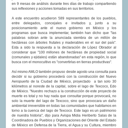
en 9 mesas de análisis durante tres días de trabajo compartiendo
sus reflexiones y acciones tomadas en sus territorios.
A este encuentro acudieron 589 representantes de los pueblos,
entre delegados, concejales e invitados y, junto a su
posicionamiento ante el nuevo gobierno en México y los
programas que busca implementar, también han dicho que "las
palabras sobran ante la anunciada siembra de un millón de
hectáreas con árboles frutales y maderables en el sur del país".
Esta a sido la respuesta a la declaración de López Obrador al
considerar que "100 millones de hectáreas de propiedad social
(comunales y ejidales) están abandonadas" en esta región, lo que
busca con el monocultivo es "convertirlas en tierras productivas".
Así mismo AMLO también propuso desde agosto una consulta para
decidir si su gobierno procederá con la construcción del Nuevo
Aeropuerto de la Ciudad de México, proyectado a tan solo 30
kilómetros al noreste de la capital, sobre el lago de Texcoco, Edo
de México. "Nuestro rechazo a la construcción de este proyecto de
muerte es total y no hay nada que consultar porque provocará, no
solo la muerte del lago de Texcoco, sino que provocara un daño
ambiental irreversible en todas las comunidades que habitamos en
torno a la cuenca del lago de Texcoco. Este lago es un patrimonio
de nuestra historia", dijo para Avispa Midia Heriberto Salas de la
Coordinadora de Pueblos y Organizaciones del Oriente del Estado
de México en Defensa de la Tierra, el Agua y su Cultura, miembro