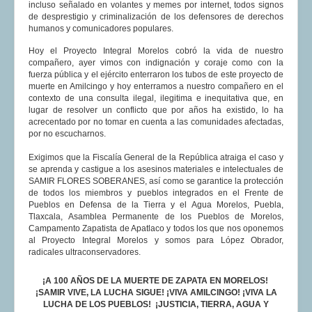
incluso señalado en volantes y memes por internet, todos signos
de desprestigio y criminalización de los defensores de derechos
humanos y comunicadores populares.
Hoy el Proyecto Integral Morelos cobró la vida de nuestro
compañero, ayer vimos con indignación y coraje como con la
fuerza pública y el ejército enterraron los tubos de este proyecto de
muerte en Amilcingo y hoy enterramos a nuestro compañero en el
contexto de una consulta ilegal, ilegitima e inequitativa que, en
lugar de resolver un conflicto que por años ha existido, lo ha
acrecentado por no tomar en cuenta a las comunidades afectadas,
por no escucharnos.
Exigimos que la Fiscalía General de la República atraiga el caso y
se aprenda y castigue a los asesinos materiales e intelectuales de
SAMIR FLORES SOBERANES, así como se garantice la protección
de todos los miembros y pueblos integrados en el Frente de
Pueblos en Defensa de la Tierra y el Agua Morelos, Puebla,
Tlaxcala, Asamblea Permanente de los Pueblos de Morelos,
Campamento Zapatista de Apatlaco y todos los que nos oponemos
al Proyecto Integral Morelos y somos para López Obrador,
radicales ultraconservadores.
¡A 100 AÑOS DE LA MUERTE DE ZAPATA EN MORELOS!
¡SAMIR VIVE, LA LUCHA SIGUE! ¡VIVA AMILCINGO! ¡VIVA LA
LUCHA DE LOS PUEBLOS! ¡JUSTICIA, TIERRA, AGUA Y