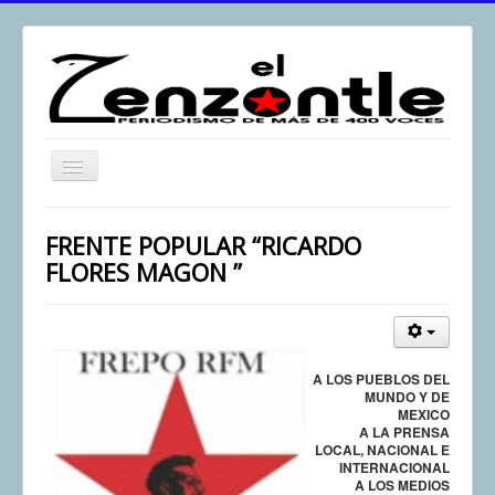
Toggle
Navigation
inicio
FRENTE POPULAR “RICARDO
El Zenzontle
FLORES MAGON ”
Resistencia
Análisis
Multimedia
A LOS PUEBLOS DEL
MUNDO Y DE
Archivos
MEXICO
A LA PRENSA
Contacto
LOCAL, NACIONAL E
INTERNACIONAL
Afirmación
A LOS MEDIOS