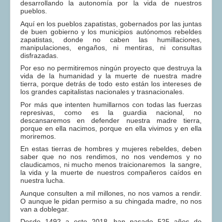
desarrollando la autonomía por la vida de nuestros
pueblos.
Aquí en los pueblos zapatistas, gobernados por las juntas
de buen gobierno y los municipios autónomos rebeldes
zapatistas, donde no caben las humillaciones,
manipulaciones, engaños, ni mentiras, ni consultas
disfrazadas.
Por eso no permitiremos ningún proyecto que destruya la
vida de la humanidad y la muerte de nuestra madre
tierra, porque detrás de todo esto están los intereses de
los grandes capitalistas nacionales y trasnacionales.
Por más que intenten humillarnos con todas las fuerzas
represivas, como es la guardia nacional, no
descansaremos en defender nuestra madre tierra,
porque en ella nacimos, porque en ella vivimos y en ella
moriremos.
En estas tierras de hombres y mujeres rebeldes, deben
saber que no nos rendimos, no nos vendemos y no
claudicamos, ni mucho menos traicionaremos la sangre,
la vida y la muerte de nuestros compañeros caídos en
nuestra lucha.
Aunque consulten a mil millones, no nos vamos a rendir.
O aunque le pidan permiso a su chingada madre, no nos
van a doblegar.
Desde 1492 a este 2018, han pasado 525 años de