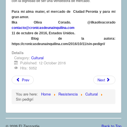
con la dignidad de ser una vendedora de mercado.
Para mi alma mater, el mercado de Ciudad Peronia y para mi
gran amor.
Ilka Oliva Corado. @ilkaolivacorado
contacto@cronicasdeunainquilina.com
11 de octubre de 2016, Estados Unidos.
Blog de la autora:
https://cronicasdeunainquilina.com/2016/10/11/sin-pedigri/
Details
Category:
Cultural
Published: 12 October 2016
Hits: 5052
Prev
Next
You are here:
Home
Resistencia
Cultural
Sin pedigrí
© 2026 El Zenzontle
Back to Top