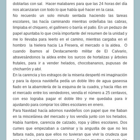
doblarlas con sal. Hacer malabares para que las 24 horas del día
nos alcanzaran con todo lo que había qué hacer en la casa.
No recuerdo un solo minuto sentada haciendo las tareas
escolares, las hacía caminando mientras ordeñaba las cabras,
limpiaba el chiquero, el gallinero o barría el patio. En un pedazo de
papel apuntaba lo que creía importante del resumen de la unidad y
me lo llevaba para leerlo en el camino, mientras cargaba en el
hombro la hielera hacia La Fresera, el mercado o la aldea. O
cuando íbamos al Destacamento militar de El Calvario,
atravesándonos la aldea entre los surcos de hortalizas y árboles
frutales, para ir a vender helados, chocobananos, pupusas de
chicharrón y atol.
En la carencia y los estragos de la miseria despertó mi imaginación
y para la época navideña pedía un doble litro de agua gaseosa
fiado en la abarrotería de la esquina de la cuadra, y hacía rifas en
el mercado entre los vendedores, vendía el número a 25 centavos,
con eso lograba pagar el doble litro y me quedaba para ir
ajustando para comprar los útiles escolares en enero.
Para Navidad hacía adornos navideños con papel que me fiaban
en la miscelánea del mercado y los vendía junto con los helados.
Había hambre, carencia de calzado, ropa y útiles escolares. Dos
cumes que empezaban a caminar y la angustia de que no les
faltara nada, para que ellos no tuvieran que vivir la crudeza que