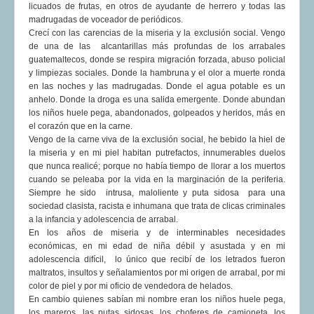
licuados de frutas, en otros de ayudante de herrero y todas las
madrugadas de voceador de periódicos.
Crecí con las carencias de la miseria y la exclusión social. Vengo
de una de las alcantarillas más profundas de los arrabales
guatemaltecos, donde se respira migración forzada, abuso policial
y limpiezas sociales. Donde la hambruna y el olor a muerte ronda
en las noches y las madrugadas. Donde el agua potable es un
anhelo. Donde la droga es una salida emergente. Donde abundan
los niños huele pega, abandonados, golpeados y heridos, más en
el corazón que en la carne.
Vengo de la carne viva de la exclusión social, he bebido la hiel de
la miseria y en mi piel habitan putrefactos, innumerables duelos
que nunca realicé; porque no había tiempo de llorar a los muertos
cuando se peleaba por la vida en la marginación de la periferia.
Siempre he sido intrusa, maloliente y puta sidosa para una
sociedad clasista, racista e inhumana que trata de clicas criminales
a la infancia y adolescencia de arrabal.
En los años de miseria y de interminables necesidades
económicas, en mi edad de niña débil y asustada y en mi
adolescencia difícil, lo único que recibí de los letrados fueron
maltratos, insultos y señalamientos por mi origen de arrabal, por mi
color de piel y por mi oficio de vendedora de helados.
En cambio quienes sabían mi nombre eran los niños huele pega,
los mareros, las putas sidosas, los choferes de camioneta, los