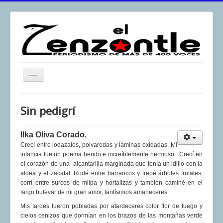
Toggle
Navigation
inicio
Sin pedigrí
El Zenzontle
Resistencia
Ilka Oliva Corado.
Crecí entre lodazales, polvaredas y láminas oxidadas. Mi
Análisis
infancia fue un poema herido e increíblemente hermoso. Crecí en
el corazón de una alcantarilla marginada que tenía un idilio con la
Multimedia
aldea y el zacatal. Rodé entre barrancos y trepé árboles frutales,
corrí entre surcos de milpa y hortalizas y también caminé en el
Archivos
largo bulevar de mi gran amor, tantísimos amaneceres.
Contacto
Mis tardes fueron pobladas por atardeceres color flor de fuego y
cielos cenizos que dormían en los brazos de las montañas verde
Afirmación