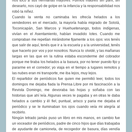
nos tocó a sus hermanas mayores. Fuimos madres sin parir, sin
desearlo, nos cayó de golpe en la infancia y la responsabilidad nos
robó la niñez.
Cuando la venta no caminaba les ofrecía helados a los
vendedores en el mercado, la mayoría había migrado de Sololá,
Toconicapán, San Marcos y Huehuetenango, todos indígenas,
vivían en el Asentamiento, habían invadido lotes. Cuando me
compraban me repetían mirándome fijamente a los ojos: vos tenés
que salir de aquí, tenés que ir a la escuela y a la universidad, tenés
que hacerlo por vos y por nosotros. Nunca lo olvidé, y las mañanas
largas en las que en la rutina estaba esconderme del cobrador
porque me tiraba los helados a la basura, por no tener puesto fijo y
pararme en el corredor; yo viaja en el tiempo a lugares remotos y
las nubes eran mi transporte, me iba lejos, muy lejos.
El repartidor de periódicos fue quien me permitió leer, todos los
domingos me dejaba fiada la Prensa Libre por mi fascinación a la
Revista Domingo, me devoraba las hojas y soñaba con las
historias que ahí leía. Algunas veces le pagaba y en otras le daba
helados a cambio y él fiel, puntual, arisco y paria me dejaba el
periódico y se le iluminaban los ojos cuando veía mi alegría al
recibirlo.
Ningún letrado jamás puso un libro en mis manos, en cambio fue
un voceador de periódicos, padre de cinco hijos que días trabajaba
de ayudante de camioneta, de recogedor de basura, días vendía