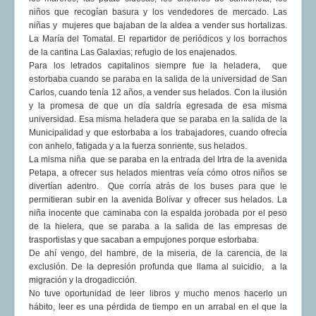
niños que recogían basura y los vendedores de mercado. Las
niñas y mujeres que bajaban de la aldea a vender sus hortalizas.
La María del Tomatal. El repartidor de periódicos y los borrachos
de la cantina Las Galaxias; refugio de los enajenados.
Para los letrados capitalinos siempre fue la heladera, que
estorbaba cuando se paraba en la salida de la universidad de San
Carlos, cuando tenía 12 años, a vender sus helados. Con la ilusión
y la promesa de que un día saldría egresada de esa misma
universidad. Esa misma heladera que se paraba en la salida de la
Municipalidad y que estorbaba a los trabajadores, cuando ofrecía
con anhelo, fatigada y a la fuerza sonriente, sus helados.
La misma niña que se paraba en la entrada del Irtra de la avenida
Petapa, a ofrecer sus helados mientras veía cómo otros niños se
divertían adentro. Que corría atrás de los buses para que le
permitieran subir en la avenida Bolívar y ofrecer sus helados. La
niña inocente que caminaba con la espalda jorobada por el peso
de la hielera, que se paraba a la salida de las empresas de
trasportistas y que sacaban a empujones porque estorbaba.
De ahí vengo, del hambre, de la miseria, de la carencia, de la
exclusión. De la depresión profunda que llama al suicidio, a la
migración y la drogadicción.
No tuve oportunidad de leer libros y mucho menos hacerlo un
hábito, leer es una pérdida de tiempo en un arrabal en el que la