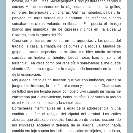
botella, de San Lucas Sacatepéquez. Crecí pastoreando cabras y
COMUNERA 67 EN PDF numero de presentación de la
coches. Me acompañaron en la frágil edad de la inocencia: grillos,
voz de la Casa de los pueblos
ronrones, luciérnagas y chicharras. Gallinas habadas, patos y la
parvada de loros verdes que alegraban las mañanas cuando
surcaban los cielos, volando en libertad. Fue poesía el musgo
blanco que guindaba de los cipreses y pinos en la aldea El
Calvario, para la época del frío.
Crecí con el tiempo en contra, en las urgencias y las penas del
trabajo, la casa, la crianza de los cumes y la escuela. Maduré de
golpe en varios aspectos de mi vida, me hice adulta mientras
cargaba mi hielera al hombro, largas horas bajo el sol y el
torrencial; en otros como por rebeldía y sobrevivencia me quedé
siendo niña, para resguardar la magia de la inocencia en la edad
de la ensoñación.
Mis juegos infantiles no tuvieron que ver con muñecas, carros ni
juegos electrónicos, lo mío fue el campo y el lodazal. Chamuscas
de fútbol que me tocaba pagar con cuero vivo cuando mi mamá me
chicoteaba por el atrevimiento, todos los días. Y se volvió la pasión
de mi vida, por la intimidad y la complicidad.
Borracheras interminables en la edad de la adolescencia y una
cantina que fue el refugio del cipotal del arrabal. Las calles
abiertas que abrazaron nuestra frustración de parias, escape de
las limpiezas sociales y defensa de la alegría. Cuando había
comida era lujo sopear las tortillas con caldo de frijoles, cuando no,