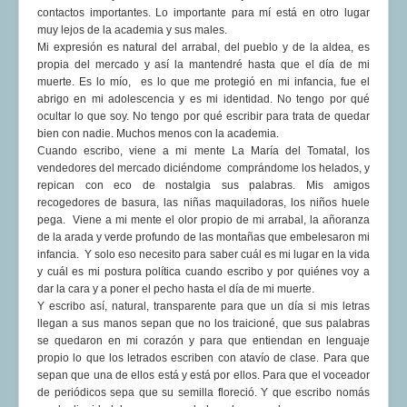
contactos importantes. Lo importante para mí está en otro lugar
muy lejos de la academia y sus males.
Mi expresión es natural del arrabal, del pueblo y de la aldea, es
propia del mercado y así la mantendré hasta que el día de mi
muerte. Es lo mío, es lo que me protegió en mi infancia, fue el
abrigo en mi adolescencia y es mi identidad. No tengo por qué
ocultar lo que soy. No tengo por qué escribir para trata de quedar
bien con nadie. Muchos menos con la academia.
Cuando escribo, viene a mi mente La María del Tomatal, los
vendedores del mercado diciéndome comprándome los helados, y
repican con eco de nostalgia sus palabras. Mis amigos
recogedores de basura, las niñas maquiladoras, los niños huele
pega. Viene a mi mente el olor propio de mi arrabal, la añoranza
de la arada y verde profundo de las montañas que embelesaron mi
infancia. Y solo eso necesito para saber cuál es mi lugar en la vida
y cuál es mi postura política cuando escribo y por quiénes voy a
dar la cara y a poner el pecho hasta el día de mi muerte.
Y escribo así, natural, transparente para que un día si mis letras
llegan a sus manos sepan que no los traicioné, que sus palabras
se quedaron en mi corazón y para que entiendan en lenguaje
propio lo que los letrados escriben con atavío de clase. Para que
sepan que una de ellos está y está por ellos. Para que el voceador
de periódicos sepa que su semilla floreció. Y que escribo nomás