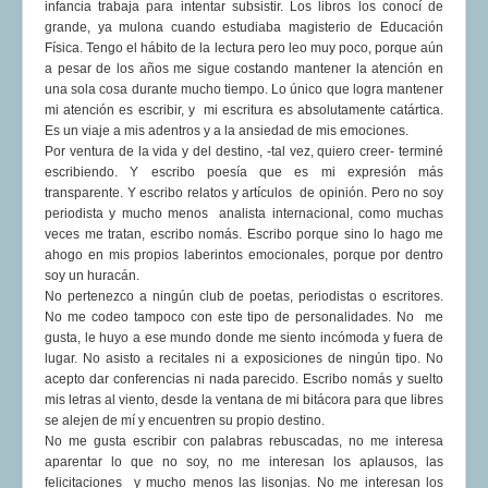
infancia trabaja para intentar subsistir. Los libros los conocí de
grande, ya mulona cuando estudiaba magisterio de Educación
Física. Tengo el hábito de la lectura pero leo muy poco, porque aún
a pesar de los años me sigue costando mantener la atención en
una sola cosa durante mucho tiempo. Lo único que logra mantener
mi atención es escribir, y mi escritura es absolutamente catártica.
Es un viaje a mis adentros y a la ansiedad de mis emociones.
Por ventura de la vida y del destino, -tal vez, quiero creer- terminé
escribiendo. Y escribo poesía que es mi expresión más
transparente. Y escribo relatos y artículos de opinión. Pero no soy
periodista y mucho menos analista internacional, como muchas
veces me tratan, escribo nomás. Escribo porque sino lo hago me
ahogo en mis propios laberintos emocionales, porque por dentro
soy un huracán.
No pertenezco a ningún club de poetas, periodistas o escritores.
No me codeo tampoco con este tipo de personalidades. No me
gusta, le huyo a ese mundo donde me siento incómoda y fuera de
lugar. No asisto a recitales ni a exposiciones de ningún tipo. No
acepto dar conferencias ni nada parecido. Escribo nomás y suelto
mis letras al viento, desde la ventana de mi bitácora para que libres
se alejen de mí y encuentren su propio destino.
No me gusta escribir con palabras rebuscadas, no me interesa
aparentar lo que no soy, no me interesan los aplausos, las
felicitaciones y mucho menos las lisonjas. No me interesan los