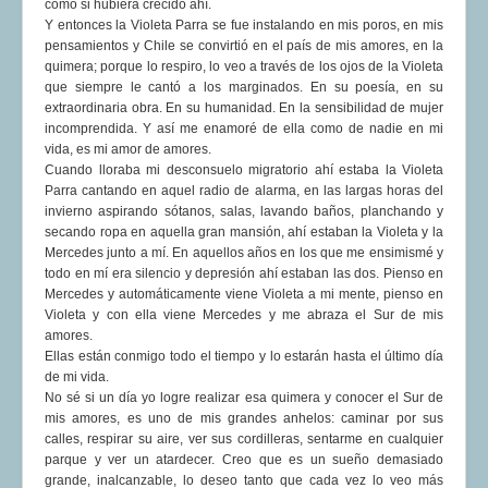
como si hubiera crecido ahí.
Y entonces la Violeta Parra se fue instalando en mis poros, en mis
pensamientos y Chile se convirtió en el país de mis amores, en la
quimera; porque lo respiro, lo veo a través de los ojos de la Violeta
que siempre le cantó a los marginados. En su poesía, en su
extraordinaria obra. En su humanidad. En la sensibilidad de mujer
incomprendida. Y así me enamoré de ella como de nadie en mi
vida, es mi amor de amores.
Cuando lloraba mi desconsuelo migratorio ahí estaba la Violeta
Parra cantando en aquel radio de alarma, en las largas horas del
invierno aspirando sótanos, salas, lavando baños, planchando y
secando ropa en aquella gran mansión, ahí estaban la Violeta y la
Mercedes junto a mí. En aquellos años en los que me ensimismé y
todo en mí era silencio y depresión ahí estaban las dos. Pienso en
Mercedes y automáticamente viene Violeta a mi mente, pienso en
Violeta y con ella viene Mercedes y me abraza el Sur de mis
amores.
Ellas están conmigo todo el tiempo y lo estarán hasta el último día
de mi vida.
No sé si un día yo logre realizar esa quimera y conocer el Sur de
mis amores, es uno de mis grandes anhelos: caminar por sus
calles, respirar su aire, ver sus cordilleras, sentarme en cualquier
parque y ver un atardecer. Creo que es un sueño demasiado
grande, inalcanzable, lo deseo tanto que cada vez lo veo más