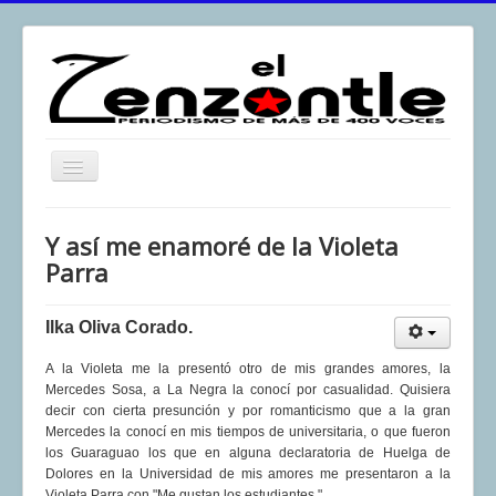
Toggle
Navigation
inicio
Y así me enamoré de la Violeta
El Zenzontle
Parra
Resistencia
Ilka Oliva Corado.
Análisis
A la Violeta me la presentó otro de mis grandes amores, la
Multimedia
Mercedes Sosa, a La Negra la conocí por casualidad. Quisiera
Archivos
decir con cierta presunción y por romanticismo que a la gran
Mercedes la conocí en mis tiempos de universitaria, o que fueron
Contacto
los Guaraguao los que en alguna declaratoria de Huelga de
Dolores en la Universidad de mis amores me presentaron a la
Afirmación
Violeta Parra con "Me gustan los estudiantes."