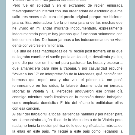
Pero fue en soledad y en el extranjero de recién emigrada
COMUNERA 67 EN PDF numero de presentación de la
voz de la Casa de los pueblos
"navengando" en Internet con una ordenadora de escritorio que me
salió tres veces más cara del precio original porque me hicieron
jarana. Esa ordenadora fue la primera jarana de las muchas que
he vivido en mi andar migrante indocumentado, expresamente
indocumentado porque hay jaranas que funcionan solamente con
indocumentados. De hacer jaranas a los indocumentados he visto
gente convertirse en millonaria.
Fue una de esas madrugadas de mi recién post frontera en la que
no lograba conciliar el sueño por la ansiedad, el desaliento y la ira,
y me dio por leer en Internet para pastorear las horas y esperar a
que amaneciera para irme a trabajar, y por casualidad escuché
"Volver a los 17" en interpretación de la Mercedes, qué canción tan
hermosa que repetí una y otra vez, el primer día me pasó
ronroneando en los oídos, la tatareé durante toda mi jornada
laboral: la Violeta y la Mercedes anduvieron ese primer día
conmigo mientras hacía limpieza en la mansión donde trabajaba
como empleada doméstica. El frío del sótano lo entibiaban ellas
con esa canción.
Al salir del trabajo fui a todas las tiendas habidas y por haber para
ver si encontraba algún disco de la Mercedes o de la Violeta pero
nada, no tenía la noción política de lo que significaba la música de
la ellas en este país. Yo llegué a este país como llegamos la