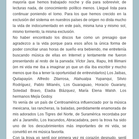
mayoría que hemos trabajado noche y día para sobrevivir, de
lecturas nada, de conocimiento político menos. Llegué lista para
continuar poniendo el lomo. Para los que hemos crecido en la
exclusión del sistema en nuestros países de origen no dista mucho
la vida de indocumentado en este país, misma luna y mismo sol,
mismo tormento, la misma exclusión.
No haber encontrado los discos fue como un presagio que
agradezco a la vida porque para esos años la única forma de
poder conciliar unas horas de sueño era bebiendo, me entretenía
buscando música de ellas en Internet y lentamente me fueron
presentando al resto de la parvada: Víctor Jara, Illapu, Inti Illimani
(en mi vida me iba a imaginar yo que un día iba escribir y mucho
menos que iba a tener la oportunidad de entrevistarlos) Los Jaibas,
Quilapayún. Alfredo Zitarrosa, Atahualpa Yupanqui, Silvio
Rodríguez, Pablo Milanés, Los Guaraguao, Horacio Guarany,
Soledad Bravo, Eladia Blázquez, María Elena Walsh. Los
hermanos Mejía Godoy.
Yo venía de un país de Centroamérica influenciado por la música
mexicana, las rancheras, la baladas, perdidamente enamorada de
mis adorados Los Tigres del Norte, de Suramérica recordaba por
ahí a Jaramillo, Los Iracundos, Abracadabra, pero la trova ha sido
uno de los descubrimientos más importantes de mi vida, se
convirtió en mi música favorita.
Con la trova yo sentí por primera vez mi corazón desnudo, sentí