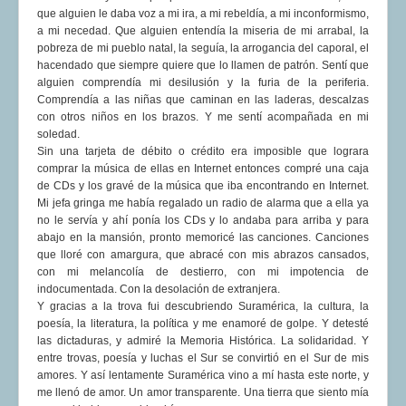
que alguien le daba voz a mi ira, a mi rebeldía, a mi inconformismo,
a mi necedad. Que alguien entendía la miseria de mi arrabal, la
pobreza de mi pueblo natal, la seguía, la arrogancia del caporal, el
hacendado que siempre quiere que lo llamen de patrón. Sentí que
alguien comprendía mi desilusión y la furia de la periferia.
Comprendía a las niñas que caminan en las laderas, descalzas
con otros niños en los brazos. Y me sentí acompañada en mi
soledad.
Sin una tarjeta de débito o crédito era imposible que lograra
comprar la música de ellas en Internet entonces compré una caja
de CDs y los gravé de la música que iba encontrando en Internet.
Mi jefa gringa me había regalado un radio de alarma que a ella ya
no le servía y ahí ponía los CDs y lo andaba para arriba y para
abajo en la mansión, pronto memoricé las canciones. Canciones
que lloré con amargura, que abracé con mis abrazos cansados,
con mi melancolía de destierro, con mi impotencia de
indocumentada. Con la desolación de extranjera.
Y gracias a la trova fui descubriendo Suramérica, la cultura, la
poesía, la literatura, la política y me enamoré de golpe. Y detesté
las dictaduras, y admiré la Memoria Histórica. La solidaridad. Y
entre trovas, poesía y luchas el Sur se convirtió en el Sur de mis
amores. Y así lentamente Suramérica vino a mí hasta este norte, y
me llenó de amor. Un amor transparente. Una tierra que siento mía