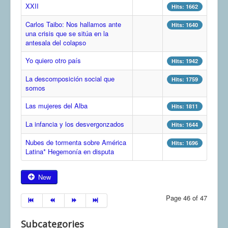
XXII
Hits: 1662
COMUNERA 67 EN PDF numero de presentación de la
voz de la Casa de los pueblos
Carlos Taibo: Nos hallamos ante
Hits: 1640
una crisis que se sitúa en la
antesala del colapso
Yo quiero otro país
Hits: 1942
La descomposición social que
Hits: 1759
somos
Las mujeres del Alba
Hits: 1811
La infancia y los desvergonzados
Hits: 1644
Nubes de tormenta sobre América
Hits: 1696
Latina* Hegemonía en disputa
New
Page 46 of 47
Subcategories