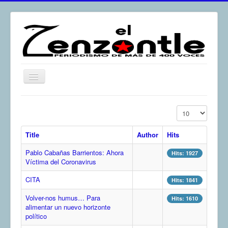
Toggle
Navigation
inicio
Display #
El Zenzontle
Title
Author
Hits
Resistencia
Pablo Cabañas Barrientos: Ahora
Análisis
Hits: 1927
Víctima del Coronavirus
Multimedia
CITA
Hits: 1841
Archivos
Volver-nos humus… Para
Hits: 1610
Contacto
alimentar un nuevo horizonte
político
Afirmación