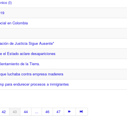
nico (I)
019
ocial en Colombia
ación de Justicia Sigue Ausente*
 el Estado aclare desapariciones
ntamiento de la Tierra.
a que luchaba contra empresa maderera
mp para endurecer procesos a inmigrantes
42
43
44
...
46
47