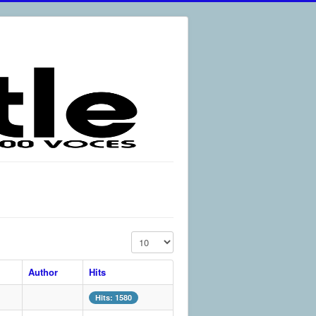
Display #
Author
Hits
Hits: 1580