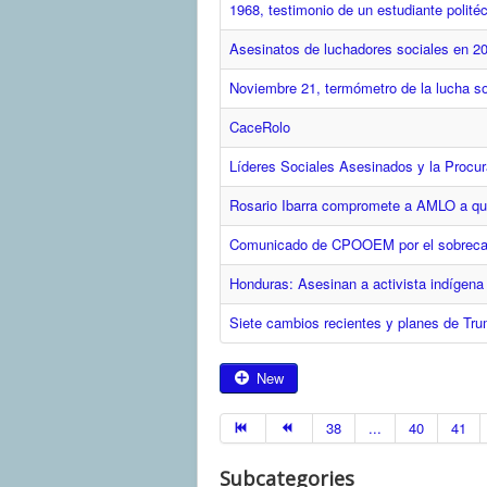
1968, testimonio de un estudiante politéc
Asesinatos de luchadores sociales en 2
Noviembre 21, termómetro de la lucha s
CaceRolo
Líderes Sociales Asesinados y la Procur
Rosario Ibarra compromete a AMLO a que
Comunicado de CPOOEM por el sobrecale
Honduras: Asesinan a activista indígen
Siete cambios recientes y planes de Tru
New
38
...
40
41
Subcategories