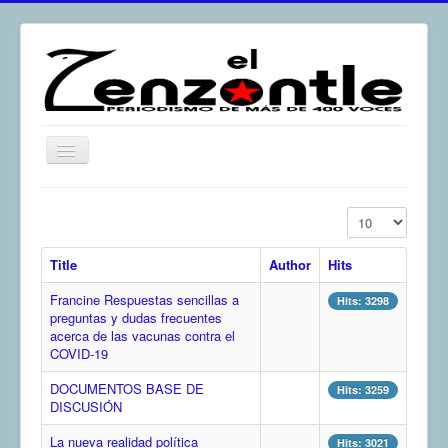
Toggle
Navigation
inicio
Display #
El Zenzontle
Title
Author
Hits
Resistencia
Francine Respuestas sencillas a
Análisis
Hits: 3298
preguntas y dudas frecuentes
acerca de las vacunas contra el
Multimedia
COVID-19
Archivos
DOCUMENTOS BASE DE
Hits: 3259
Contacto
DISCUSIÓN
Afirmación
La nueva realidad política
Hits: 3021