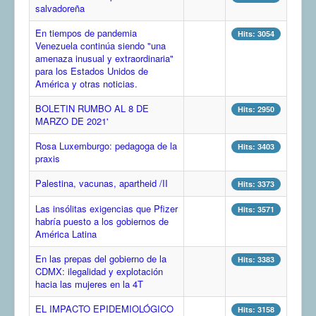
salvadoreña
COMUNERA 67 EN PDF numero de presentación de la
voz de la Casa de los pueblos
En tiempos de pandemia
Hits: 3054
Venezuela continúa siendo "una
amenaza inusual y extraordinaria"
para los Estados Unidos de
América y otras noticias.
BOLETIN RUMBO AL 8 DE
Hits: 2950
MARZO DE 2021'
Rosa Luxemburgo: pedagoga de la
Hits: 3403
praxis
Palestina, vacunas, apartheid /II
Hits: 3373
Las insólitas exigencias que Pfizer
Hits: 3571
habría puesto a los gobiernos de
América Latina
En las prepas del gobierno de la
Hits: 3383
CDMX: ilegalidad y explotación
hacia las mujeres en la 4T
EL IMPACTO EPIDEMIOLÓGICO
Hits: 3158