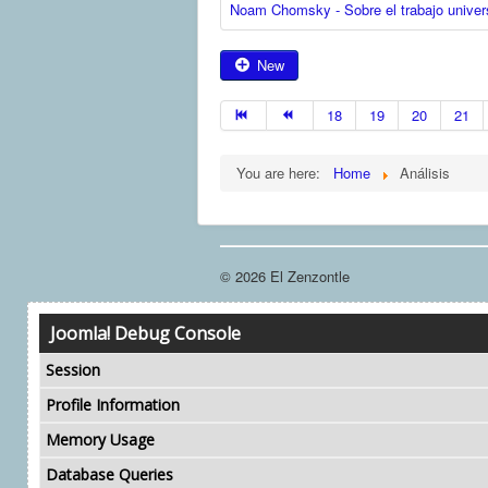
Noam Chomsky - Sobre el trabajo universi
New
18
19
20
21
You are here:
Home
Análisis
© 2026 El Zenzontle
Joomla! Debug Console
Session
Profile Information
Memory Usage
Database Queries