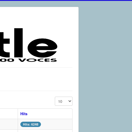
Display #
Hits
Hits: 6248