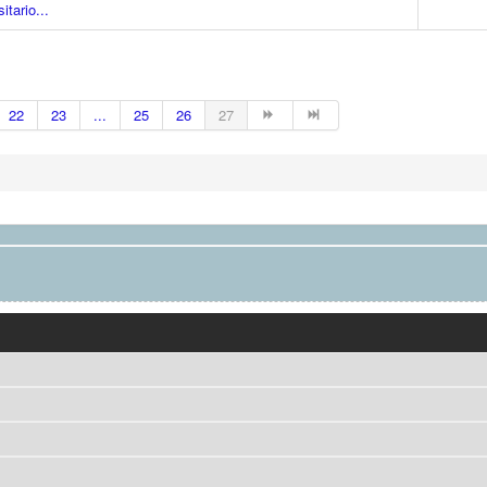
tario...
22
23
...
25
26
27