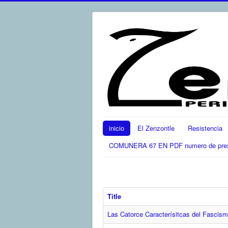
inicio
El Zenzontle
Resistencia
COMUNERA 67 EN PDF numero de present
Title
Las Catorce Caracterísitcas del Fascis