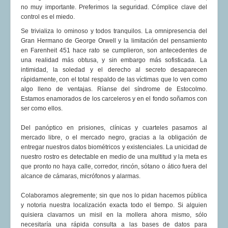
no muy importante. Preferimos la seguridad. Cómplice clave del
COMUNERA 67 EN PDF numero de presentación de la
control es el miedo.
voz de la Casa de los pueblos
Se trivializa lo ominoso y todos tranquilos. La omnipresencia del
Gran Hermano de George Orwell y la limitación del pensamiento
en Farenheit 451 hace rato se cumplieron, son antecedentes de
una realidad más obtusa, y sin embargo más sofisticada. La
intimidad, la soledad y el derecho al secreto desaparecen
rápidamente, con el total respaldo de las víctimas que lo ven como
algo lleno de ventajas. Ríanse del síndrome de Estocolmo.
Estamos enamorados de los carceleros y en el fondo soñamos con
ser como ellos.
Del panóptico en prisiones, clínicas y cuarteles pasamos al
mercado libre, o el mercado negro, gracias a la obligación de
entregar nuestros datos biométricos y existenciales. La unicidad de
nuestro rostro es detectable en medio de una multitud y la meta es
que pronto no haya calle, corredor, rincón, sótano o ático fuera del
alcance de cámaras, micrófonos y alarmas.
Colaboramos alegremente; sin que nos lo pidan hacemos pública
y notoria nuestra localización exacta todo el tiempo. Si alguien
quisiera clavarnos un misil en la mollera ahora mismo, sólo
necesitaría una rápida consulta a las bases de datos para