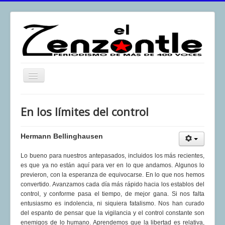
Toggle
Navigation
inicio
En los límites del control
El Zenzontle
Resistencia
Hermann Bellinghausen
Análisis
Lo bueno para nuestros antepasados, incluidos los más recientes,
es que ya no están aquí para ver en lo que andamos. Algunos lo
Multimedia
previeron, con la esperanza de equivocarse. En lo que nos hemos
convertido. Avanzamos cada día más rápido hacia los establos del
Archivos
control, y conforme pasa el tiempo, de mejor gana. Si nos falta
Contacto
entusiasmo es indolencia, ni siquiera fatalismo. Nos han curado
del espanto de pensar que la vigilancia y el control constante son
Afirmación
enemigos de lo humano. Aprendemos que la libertad es relativa,