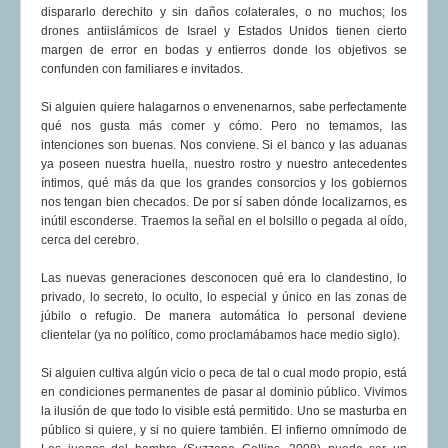
dispararlo derechito y sin daños colaterales, o no muchos; los
drones antiislámicos de Israel y Estados Unidos tienen cierto
margen de error en bodas y entierros donde los objetivos se
confunden con familiares e invitados.
Si alguien quiere halagarnos o envenenarnos, sabe perfectamente
qué nos gusta más comer y cómo. Pero no temamos, las
intenciones son buenas. Nos conviene. Si el banco y las aduanas
ya poseen nuestra huella, nuestro rostro y nuestro antecedentes
íntimos, qué más da que los grandes consorcios y los gobiernos
nos tengan bien checados. De por sí saben dónde localizarnos, es
inútil esconderse. Traemos la señal en el bolsillo o pegada al oído,
cerca del cerebro.
Las nuevas generaciones desconocen qué era lo clandestino, lo
privado, lo secreto, lo oculto, lo especial y único en las zonas de
júbilo o refugio. De manera automática lo personal deviene
clientelar (ya no político, como proclamábamos hace medio siglo).
Si alguien cultiva algún vicio o peca de tal o cual modo propio, está
en condiciones permanentes de pasar al dominio público. Vivimos
la ilusión de que todo lo visible está permitido. Uno se masturba en
público si quiere, y si no quiere también. El infierno omnímodo de