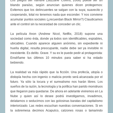
Los juegos del hambre (Suzzane Collins, 2008) puede ser un
blando paraíso, según anuncian quienes dicen protegernos:
Evitemos que los delincuentes se salgan con la suya; suavecito y
cooperando, total no tenemos nada que esconder. Y nos conviene
acumular puntos sociales (¿recuerdan Black Mirror?) Claudicamos
ante el control sin la necesidad de conceder un clic.
La película Anon (Andrew Nicol, Netflix, 2018) supone una
sociedad como ésta, donde ya todos son identificables, espiables,
ubicables. Cuando aparece alguien anónimo, sin expediente ni
huella digital, resulta preocupante, nadie debe ser ya invisible ni
inexistente. Es delito. Grave. Y su ex le puede pedir al protagonista:
Enséñame tus últimos 10 minutos para saber si ha estado
bebiendo.
La realidad va más rápido que la ficción. Una profecía, utopía o
distopía hecha con ingenio o malicia pronto será alcanzada por el
futuro. Ya sólo la locura y el surrealismo nos harán libres. Los
sueños de la razón, la tecnología y la política han parido monstruos
que llegaron para quedarse. De ahora en adelante viviremos en La
Nube y quien así lo desee podrá investigarnos, invadirnos,
delatarnos o seducirnos con las golosinas baratas del capitalismo
interiorizado. Las redes escuchan nuestras conversaciones. Si en
la sobremesa decimos Acapulco, calzones rosas o tamarindo