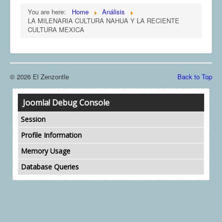
COMUNERA 67 EN PDF numero de presentación de la
You are here:
Home
Análisis
voz de la Casa de los pueblos
LA MILENARIA CULTURA NAHUA Y LA RECIENTE
CULTURA MEXICA
© 2026 El Zenzontle
Back to Top
Joomla! Debug Console
Session
Profile Information
Memory Usage
Database Queries