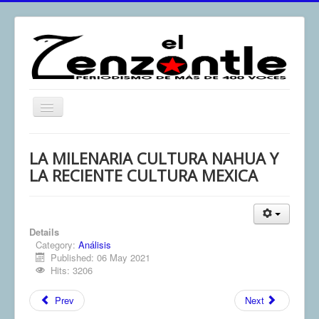
Toggle
Navigation
inicio
LA MILENARIA CULTURA NAHUA Y
El Zenzontle
LA RECIENTE CULTURA MEXICA
Resistencia
Análisis
Details
Multimedia
Category:
Análisis
Published: 06 May 2021
Archivos
Hits: 3206
Contacto
Prev
Next
Afirmación