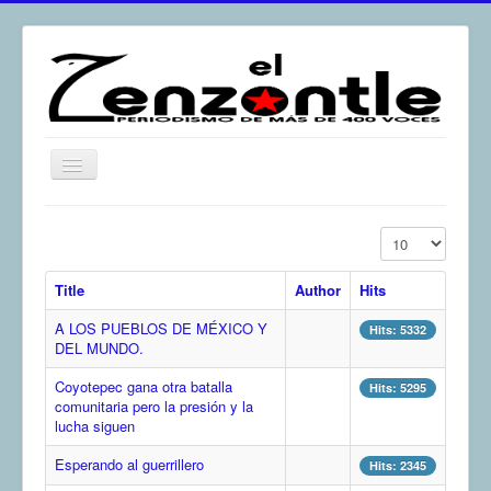
Toggle
Navigation
inicio
Display #
El Zenzontle
Title
Author
Hits
Resistencia
A LOS PUEBLOS DE MÉXICO Y
Análisis
Hits: 5332
DEL MUNDO.
Multimedia
Coyotepec gana otra batalla
Hits: 5295
Archivos
comunitaria pero la presión y la
lucha siguen
Contacto
Esperando al guerrillero
Hits: 2345
Afirmación