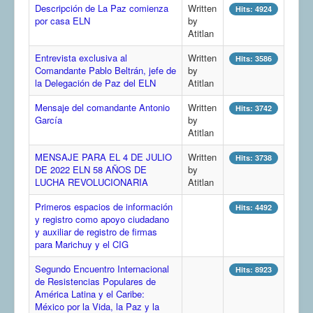
Descripción de La Paz comienza
Written
Hits: 4924
COMUNERA 67 EN PDF numero de presentación de la
por casa ELN
by
voz de la Casa de los pueblos
Atitlan
Entrevista exclusiva al
Written
Hits: 3586
Comandante Pablo Beltrán, jefe de
by
la Delegación de Paz del ELN
Atitlan
Mensaje del comandante Antonio
Written
Hits: 3742
García
by
Atitlan
MENSAJE PARA EL 4 DE JULIO
Written
Hits: 3738
DE 2022 ELN 58 AÑOS DE
by
LUCHA REVOLUCIONARIA
Atitlan
Primeros espacios de información
Hits: 4492
y registro como apoyo ciudadano
y auxiliar de registro de firmas
para Marichuy y el CIG
Segundo Encuentro Internacional
Hits: 8923
de Resistencias Populares de
América Latina y el Caribe:
México por la Vida, la Paz y la