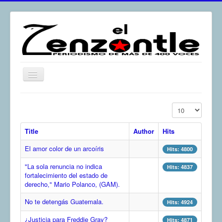
Toggle
Navigation
inicio
Display #
El Zenzontle
Title
Author
Hits
Resistencia
El amor color de un arcoíris
Análisis
Hits: 4800
"La sola renuncia no indica
Multimedia
Hits: 4837
fortalecimiento del estado de
Archivos
derecho," Mario Polanco, (GAM).
Contacto
No te detengás Guatemala.
Hits: 4924
Afirmación
¿Justicia para Freddie Gray?
Hits: 4871