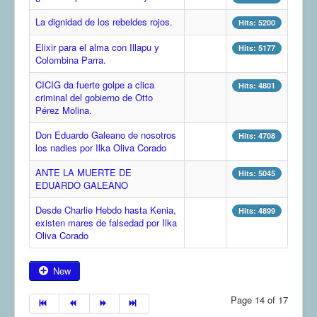
COMUNERA 67 EN PDF numero de presentación de la
La dignidad de los rebeldes rojos.
Hits: 5200
voz de la Casa de los pueblos
Elixir para el alma con Illapu y
Hits: 5177
Colombina Parra.
CICIG da fuerte golpe a clica
Hits: 4801
criminal del gobierno de Otto
Pérez Molina.
Don Eduardo Galeano de nosotros
Hits: 4708
los nadies por Ilka Oliva Corado
ANTE LA MUERTE DE
Hits: 5045
EDUARDO GALEANO
Desde Charlie Hebdo hasta Kenia,
Hits: 4899
existen mares de falsedad por Ilka
Oliva Corado
New
Page 14 of 17