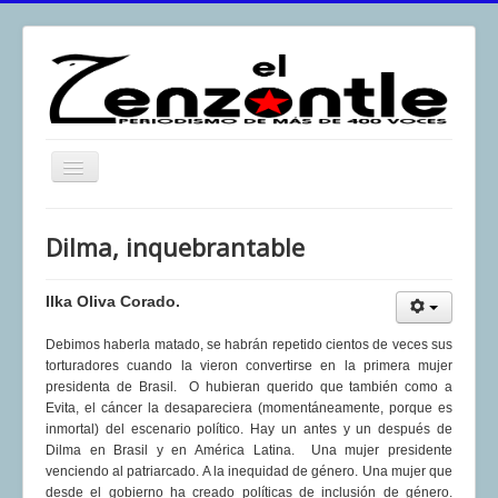
Toggle
Navigation
inicio
Dilma, inquebrantable
El Zenzontle
Resistencia
Ilka Oliva Corado.
Análisis
Debimos haberla matado, se habrán repetido cientos de veces sus
torturadores cuando la vieron convertirse en la primera mujer
Multimedia
presidenta de Brasil. O hubieran querido que también como a
Evita, el cáncer la desapareciera (momentáneamente, porque es
Archivos
inmortal) del escenario político. Hay un antes y un después de
Contacto
Dilma en Brasil y en América Latina. Una mujer presidente
venciendo al patriarcado. A la inequidad de género. Una mujer que
Afirmación
desde el gobierno ha creado políticas de inclusión de género.