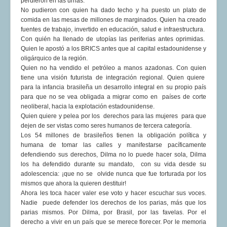
perdieron en las urnas.
No pudieron con quien ha dado techo y ha puesto un plato de
comida en las mesas de millones de marginados. Quien ha creado
fuentes de trabajo, invertido en educación, salud e infraestructura.
Con quién ha llenado de utopías las periferias antes oprimidas.
Quien le apostó a los BRICS antes que al capital estadounidense y
oligárquico de la región.
Quien no ha vendido el petróleo a manos azadonas. Con quien
tiene una visión futurista de integración regional. Quien quiere
para la infancia brasileña un desarrollo integral en su propio país
para que no se vea obligada a migrar como en países de corte
neoliberal, hacia la explotación estadounidense.
Quien quiere y pelea por los derechos para las mujeres para que
dejen de ser vistas como seres humanos de tercera categoría.
Los 54 millones de brasileños tienen la obligación política y
humana de tomar las calles y manifestarse pacíficamente
defendiendo sus derechos, Dilma no lo puede hacer sola, Dilma
los ha defendido durante su mandato, con su vida desde su
adolescencia: ¡que no se olvide nunca que fue torturada por los
mismos que ahora la quieren destituir!
Ahora les toca hacer valer ese voto y hacer escuchar sus voces.
Nadie puede defender los derechos de los parias, más que los
parias mismos. Por Dilma, por Brasil, por las favelas. Por el
derecho a vivir en un país que se merece florecer. Por le memoria