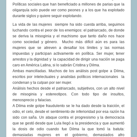
Políticas sociales que han beneficiado a millones de parias que la
COMUNERA 67 EN PDF numero de presentación de la
oligarquía solo puede ver como peones y a los que ha explotado
voz de la Casa de los pueblos
durante siglos y quiere seguir explotando.
La vida de las mujeres siempre ha sido cuesta arriba, seguimos
luchando contra el peor de los enemigos: el patriarcado, de donde
se deriva la misoginia y el machismo que tanto daño nos hace
como sociedad y género. Mucho más difícil aún es para las
mujeres que se atreven a desafiar los límites y las normas
impuestas y participan activamente en política. Ser mujer, tener
arrestos y la dignidad y la capacidad de dirigir una nación se paga
caro en América Latina, si lo sabrán Cristina y Dilma.
Ambas mancilladas. Muchos de los análisis post golpe a Dilma,
escritos por intelectuales y analistas políticos internacionales la
condenan y la culpan por ser mujer.
Análisis hechos desde el patriarcado, subjetivos, con un alto nivel
de misoginia y estereotipos. Con todo tipo de insultos,
menosprecio y falacias.
A Dilma este golpe fraudulento se le ha dado desde la traición, el
odio, el celo, desde el sentimiento de inferioridad por esa razón ha
sido con saña. Un ataque contra el progresismo y la democracia
que se gestó desde que Lula llegó a la presidencia y que aumentó
la dosis de odio cuando fue Dilma la que tomó la batuta:
demasiadas mujeres en el gobierno, demasiados afro