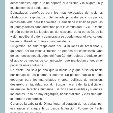
descendientes, algo que no soportó el clasismo y la oligarquía y
mucho menos el patriarcado.
Demasiados beneficios para los más golpeados del sistema,
olvidados y explotados. Demasiada plusvalía para los parias,
demasiada vida para las favelas. Demasiada visibilidad para las
mujeres y demasiados derechos para la comunidad LGBTI. Desde
ningún punto de las ideologías, del clasismo, de la opresión, de la
visión neoliberal o de la democracia se puede negar el avance que
ha tenido Brasil con Dilma como presidenta.
Su gestión ha sido respaldada por 54 millones de brasileños y,
golpeada por 50 votos a traición de peones del capitalismo. Una
de las nuevas modalidades del Plan Cóndor: golpes a dedazo con
el apoyo de medios de comunicación que manipulan y juegan el
papel de entes políticos.
No existe una sola prueba que la implique y, que busquen hasta
por debajo de las piedras si quieren. Su pecado capital ha sido
gobernar para los mancillados y crear políticas de inclusión,
desarrollo e igualdad social. Buscar hacer valer la justicia en
materia de Derechos Humanos. Dar voz a los invisibles y sueños a
los nadies; eso no hay oligarquía, neoliberalismo y clasismo que
lo perdone y lo permita.
Cortando la cabeza de Dilma llegan al corazón de los parias, por
esa razón el ataque feroz desde la traición. Porque de frente