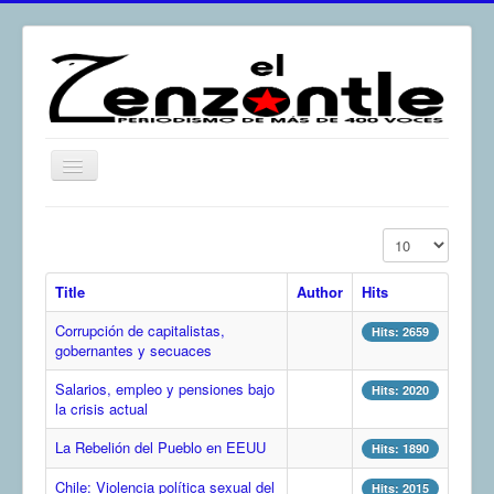
Toggle
Navigation
inicio
Display #
El Zenzontle
Title
Author
Hits
Resistencia
Corrupción de capitalistas,
Análisis
Hits: 2659
gobernantes y secuaces
Multimedia
Salarios, empleo y pensiones bajo
Hits: 2020
Archivos
la crisis actual
Contacto
La Rebelión del Pueblo en EEUU
Hits: 1890
Afirmación
Chile: Violencia política sexual del
Hits: 2015