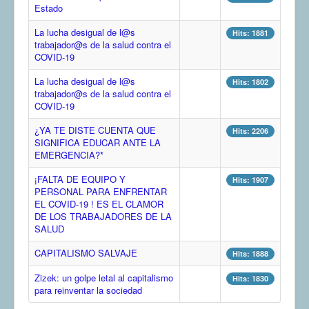
Estado
COMUNERA 67 EN PDF numero de presentación de la
voz de la Casa de los pueblos
La lucha desigual de l@s
Hits: 1881
trabajador@s de la salud contra el
COVID-19
La lucha desigual de l@s
Hits: 1802
trabajador@s de la salud contra el
COVID-19
¿YA TE DISTE CUENTA QUE
Hits: 2206
SIGNIFICA EDUCAR ANTE LA
EMERGENCIA?*
¡FALTA DE EQUIPO Y
Hits: 1907
PERSONAL PARA ENFRENTAR
EL COVID-19 ! ES EL CLAMOR
DE LOS TRABAJADORES DE LA
SALUD
CAPITALISMO SALVAJE
Hits: 1888
Zizek: un golpe letal al capitalismo
Hits: 1830
para reinventar la sociedad