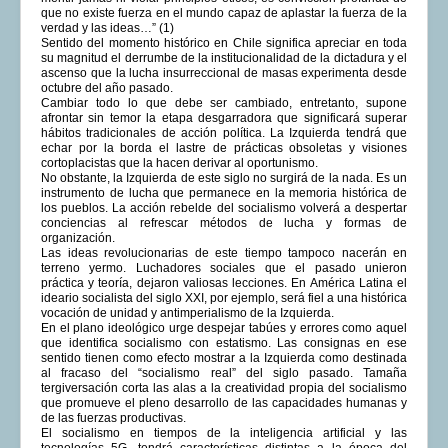
que no existe fuerza en el mundo capaz de aplastar la fuerza de la
verdad y las ideas…” (1)
Sentido del momento histórico en Chile significa apreciar en toda
su magnitud el derrumbe de la institucionalidad de la dictadura y el
ascenso que la lucha insurreccional de masas experimenta desde
octubre del año pasado.
Cambiar todo lo que debe ser cambiado, entretanto, supone
afrontar sin temor la etapa desgarradora que significará superar
hábitos tradicionales de acción política. La Izquierda tendrá que
echar por la borda el lastre de prácticas obsoletas y visiones
cortoplacistas que la hacen derivar al oportunismo.
No obstante, la Izquierda de este siglo no surgirá de la nada. Es un
instrumento de lucha que permanece en la memoria histórica de
los pueblos. La acción rebelde del socialismo volverá a despertar
conciencias al refrescar métodos de lucha y formas de
organización.
Las ideas revolucionarias de este tiempo tampoco nacerán en
terreno yermo. Luchadores sociales que el pasado unieron
práctica y teoría, dejaron valiosas lecciones. En América Latina el
ideario socialista del siglo XXI, por ejemplo, será fiel a una histórica
vocación de unidad y antimperialismo de la Izquierda.
En el plano ideológico urge despejar tabúes y errores como aquel
que identifica socialismo con estatismo. Las consignas en ese
sentido tienen como efecto mostrar a la Izquierda como destinada
al fracaso del “socialismo real” del siglo pasado. Tamaña
tergiversación corta las alas a la creatividad propia del socialismo
que promueve el pleno desarrollo de las capacidades humanas y
de las fuerzas productivas.
El socialismo en tiempos de la inteligencia artificial y las
tecnologías 5G, tendrá características distintas a la época del