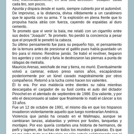
cada tiro, son pocos.
Apunta y dispara desde el suelo, siempre cubierto por el automóvil.
De improviso, a la distancia, divisa nítidamente a un carabinero
que le apunta con su arma. Y la explosión en plena frente que lo
propulsa hacia atrás con fuerza, cayendo de espaldas al duro
cemento.
Te prometo que vi venir la bala, me relató con un cigarrillo entre
sus dedos “Joaquín”. Te prometo. No perdió la conciencia a pesar
que el proyectil le penetró la cabeza.
Su último pensamiento fue para su pequeño hijo, el pensamiento
de la ternura antes de presionar el gatillo pues había guardado un
tiro para sí mismo. Rendirse jamás. Se trabó el revólver, llegaron
los agentes y con odio y furia le destrozaron las piernas a punta de
ráfagas de metralla.
Mauricio Arenas, weichafe de mar y tierra, no murió. Eventualmente
volvió a caminar, estuvo preso varios años, escapándose
posteriormente por un túnel cavado magistralmente por otros
compañeros. Retornó a la lucha como hacen los valientes.
Él lo era. Por eso maldecía entre dientes su rabia mientras
descargaba el cargador de su fusil contra el auto del dictador
Pinochet en el atentado de septiembre de 1986. Era valiente, y por
ello el desconsuelo al saber que finalmente lo mató el cáncer a los
33 años.
Fue un 12 de octubre de 1991, el mismo día en que los hispanos
invadieron violentamente aquello que luego nombrarían América.
Violencia que jamás ha cesado en el Wallmapu, aunque se
cambiaran lanzas, alabardas y yelmos por fusiles, tanquetas y
montajes. Por eso quería contarles una historia de hermanos, de
peñi y lagmen, de luchas de todos los mundos y galaxias. Es que