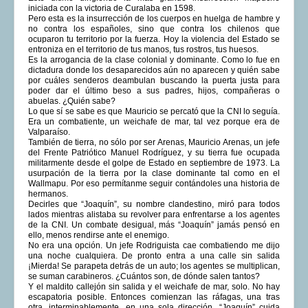
iniciada con la victoria de Curalaba en 1598.
COMUNERA 67 EN PDF numero de presentación de la
Pero esta es la insurrección de los cuerpos en huelga de hambre y
voz de la Casa de los pueblos
no contra los españoles, sino que contra los chilenos que
ocuparon tu territorio por la fuerza. Hoy la violencia del Estado se
entroniza en el territorio de tus manos, tus rostros, tus huesos.
Es la arrogancia de la clase colonial y dominante. Como lo fue en
dictadura donde los desaparecidos aún no aparecen y quién sabe
por cuáles senderos deambulan buscando la puerta justa para
poder dar el último beso a sus padres, hijos, compañeras o
abuelas. ¿Quién sabe?
Lo que sí se sabe es que Mauricio se percató que la CNI lo seguía.
Era un combatiente, un weichafe de mar, tal vez porque era de
Valparaíso.
También de tierra, no sólo por ser Arenas, Mauricio Arenas, un jefe
del Frente Patriótico Manuel Rodríguez, y su tierra fue ocupada
militarmente desde el golpe de Estado en septiembre de 1973. La
usurpación de la tierra por la clase dominante tal como en el
Wallmapu. Por eso permítanme seguir contándoles una historia de
hermanos.
Decirles que “Joaquín”, su nombre clandestino, miró para todos
lados mientras alistaba su revolver para enfrentarse a los agentes
de la CNI. Un combate desigual, más “Joaquín” jamás pensó en
ello, menos rendirse ante el enemigo.
No era una opción. Un jefe Rodriguista cae combatiendo me dijo
una noche cualquiera. De pronto entra a una calle sin salida
¡Mierda! Se parapeta detrás de un auto; los agentes se multiplican,
se suman carabineros. ¿Cuántos son, de dónde salen tantos?
Y el maldito callejón sin salida y el weichafe de mar, solo. No hay
escapatoria posible. Entonces comienzan las ráfagas, una tras
otra, interminablemente, en una sola dirección. “Joaquín” cuida