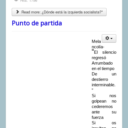
Hits: 1756
Read more: ¿Dónde está la izquierda socialista?*
Punto de partida
Mela
ncolía-
“
El silencio
regresó
Arrumbado
en el tiempo
De un
destierro
interminable.
”
Si nos
golpean no
cederemos
ante su
fuerza
Si os