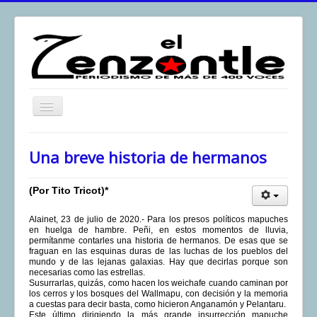
Toggle
Navigation
inicio
Una breve historia de hermanos
El Zenzontle
Resistencia
(Por Tito Tricot)*
Análisis
Alainet, 23 de julio de 2020.- Para los presos políticos mapuches
en huelga de hambre. Peñi, en estos momentos de lluvia,
Multimedia
permítanme contarles una historia de hermanos. De esas que se
fraguan en las esquinas duras de las luchas de los pueblos del
Archivos
mundo y de las lejanas galaxias. Hay que decirlas porque son
necesarias como las estrellas.
Susurrarlas, quizás, como hacen los weichafe cuando caminan por
Contacto
los cerros y los bosques del Wallmapu, con decisión y la memoria
a cuestas para decir basta, como hicieron Anganamón y Pelantaru.
Afirmación
Este último dirigiendo la más grande insurrección mapuche