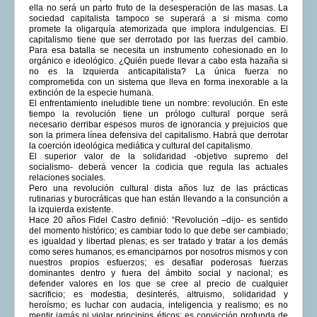
ella no será un parto fruto de la desesperación de las masas. La
sociedad capitalista tampoco se superará a si misma como
promete la oligarquía atemorizada que implora indulgencias. El
capitalismo tiene que ser derrotado por las fuerzas del cambio.
Para esa batalla se necesita un instrumento cohesionado en lo
orgánico e ideológico. ¿Quién puede llevar a cabo esta hazaña si
no es la Izquierda anticapitalista? La única fuerza no
comprometida con un sistema que lleva en forma inexorable a la
extinción de la especie humana.
El enfrentamiento ineludible tiene un nombre: revolución. En este
tiempo la revolución tiene un prólogo cultural porque será
necesario derribar espesos muros de ignorancia y prejuicios que
son la primera línea defensiva del capitalismo. Habrá que derrotar
la coerción ideológica mediática y cultural del capitalismo.
El superior valor de la solidaridad -objetivo supremo del
socialismo- deberá vencer la codicia que regula las actuales
relaciones sociales.
Pero una revolución cultural dista años luz de las prácticas
rutinarias y burocráticas que han están llevando a la consunción a
la izquierda existente.
Hace 20 años Fidel Castro definió: “Revolución –dijo- es sentido
del momento histórico; es cambiar todo lo que debe ser cambiado;
es igualdad y libertad plenas; es ser tratado y tratar a los demás
como seres humanos; es emanciparnos por nosotros mismos y con
nuestros propios esfuerzos; es desafiar poderosas fuerzas
dominantes dentro y fuera del ámbito social y nacional; es
defender valores en los que se cree al precio de cualquier
sacrificio; es modestia, desinterés, altruismo, solidaridad y
heroísmo; es luchar con audacia, inteligencia y realismo; es no
mentir jamás ni violar principios éticos; es convicción profunda de