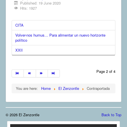
Published: 19 June 2020
Hits: 1927
CITA
Volver-nos humus… Para alimentar un nuevo horizonte
político
XXII
Page 2 of 4
You are here:
Home
El Zenzontle
Contraportada
© 2026 El Zenzontle
Back to Top