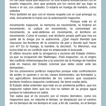
no me cabe duda que Mauricio no sólo estaría solidarizando con el
pueblo mapuche, sino que andaría por los cerros del sur, bajo la
lluvia o el sol, con ustedes. O estaría en huelga de hambre, como
ustedes.
Pero también sé que con el mismo respeto con el cual arriesgó su
vida, únicamente lo haría con la autorización mapuche.
Porque este es el
movimiento mapuche, la memoria en movimiento, la historia en
movimiento, la cultura en movimiento, la comunidad en
movimiento, la auto-defensa en movimiento, el territorio en
movimiento, Como el cuerpo, ese territorio propio peñi que hoy es
parte de tu brega por la autonomía. ¿Qué mayor libertad que
clausurar las fronteras de tu universo de piel y decidir qué hacer
con él? Es tu huelga, tu hambre, tu decisión. Tu Weichan, esa
lucha total en un conflicto que no empezaste ni buscaste.
El último recurso ante la arrogancia y racismo del Estado chileno,
ya que su ocupación del Wallmapu –País mapuche– es el origen
del conflicto-chilenomapuche y la solución de la Huelga de hambre
está en manos del Estado colonial que debe ceder ante las
demandas…
De los prisioneros políticos mapuches porque esta confrontación
de poder, lo quieran o no las clases dominantes, las forestales y,
los agricultores descendentes de los colonos que usurparon
territorio histórico mapuche continuará. No tiene vuelta atrás.
El Estado debe entender que este es un problema político, que los
mapuche saben bien que los ríos no beben de su propia agua
porque la naturaleza es sabia.
Tan sabia que el río escurre por el mismo derrotero, como los
mapuches que, no importa el tiempo, se desplazan por el camino
de los tiempos de los tiempos el cual, a fin de cuentas, es el tiempo