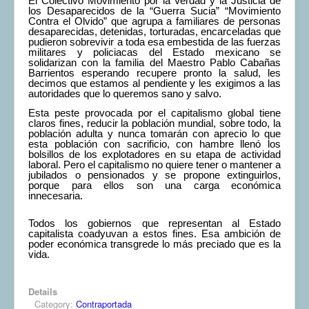
El Colectivo Movimiento por la Verdad y la Justicia de
los Desaparecidos de la “Guerra Sucia” “Movimiento
Contra el Olvido”
que agrupa a familiares de personas
desaparecidas, detenidas, torturadas, encarceladas que
pudieron sobrevivir a toda esa embestida de las fuerzas
militares y policiacas del Estado mexicano se
solidarizan con la familia del Maestro Pablo Cabañas
Barrientos esperando recupere pronto la salud, les
decimos que estamos al pendiente y les exigimos a las
autoridades que lo queremos sano y salvo.
Esta peste provocada por el capitalismo global tiene
claros fines, reducir la población mundial, sobre todo, la
población adulta y nunca tomarán con aprecio lo que
esta población con sacrificio, con hambre llenó los
bolsillos de los explotadores en su etapa de actividad
laboral. Pero el capitalismo no quiere tener o mantener a
jubilados o pensionados y se propone extinguirlos,
porque para ellos son una carga económica
innecesaria.
Todos los gobiernos que representan al Estado
capitalista coadyuvan a estos fines. Esa ambición de
poder económica transgrede lo más preciado que es la
vida.
Details
Category:
Contraportada