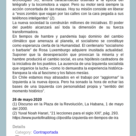
telégrafo y la locomotora a vapor. Pero su motor será siempre la
acción concertada de las masas. Hoy su misión consiste en liberar
a “esos zombis que vagan por las calles con la cara pegada a sus
teléfonos inteligentes” (2).
La nueva sociedad la construirán millones de iniciativas. El poder
del pueblo alcanzará así toda la dimensión de su fuerza
transformadora.
En tiempos de hambre y pandemia bajo dominio del cambio
climático que amenaza al planeta, el socialismo se constituye
como esperanza cierta de la Humanidad. El centenario “socialismo
o barbarie” de Rosa Luxemburgo adquiere inusitada actualidad.
Suponer que la desesperación que provocan la miseria y el
hambre producirá el cambio social, es una hipótesis castradora de
la iniciativa de los pueblos. La ausencia de una Izquierda socialista
que organice la lucha –como lo demuestra la experiencia histórica-
franquea la vía al fascismo y los falsos mesías.
En Chile estamos muy atrasados en el trabajo por “aggiornar” la
Izquierda a la nueva época. Pero ha sonado la hora de echar las
bases de una Izquierda con personalidad propia y “sentido del
momento histórico”.
26 de mayo 2020
(1) Discurso en la Plaza de la Revolución, La Habana, 1 de mayo
del 2000.
(2) Yuval Noah Harari, “21 lecciones para el siglo XXI”, pág. 293.
https://www.puntofinalblog.cl/post/la-izquierda-en-tiempos-de-ira
Details
Category:
Contraportada