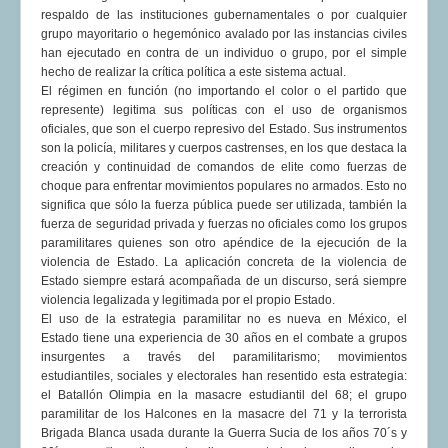
respaldo de las instituciones gubernamentales o por cualquier
COMUNERA 67 EN PDF numero de presentación de la
grupo mayoritario o hegemónico avalado por las instancias civiles
voz de la Casa de los pueblos
han ejecutado en contra de un individuo o grupo, por el simple
hecho de realizar la crítica política a este sistema actual.
El régimen en función (no importando el color o el partido que
represente) legitima sus políticas con el uso de organismos
oficiales, que son el cuerpo represivo del Estado. Sus instrumentos
son la policía, militares y cuerpos castrenses, en los que destaca la
creación y continuidad de comandos de elite como fuerzas de
choque para enfrentar movimientos populares no armados. Esto no
significa que sólo la fuerza pública puede ser utilizada, también la
fuerza de seguridad privada y fuerzas no oficiales como los grupos
paramilitares quienes son otro apéndice de la ejecución de la
violencia de Estado. La aplicación concreta de la violencia de
Estado siempre estará acompañada de un discurso, será siempre
violencia legalizada y legitimada por el propio Estado.
El uso de la estrategia paramilitar no es nueva en México, el
Estado tiene una experiencia de 30 años en el combate a grupos
insurgentes a través del paramilitarismo; movimientos
estudiantiles, sociales y electorales han resentido esta estrategia:
el Batallón Olimpia en la masacre estudiantil del 68; el grupo
paramilitar de los Halcones en la masacre del 71 y la terrorista
Brigada Blanca usada durante la Guerra Sucia de los años 70´s y