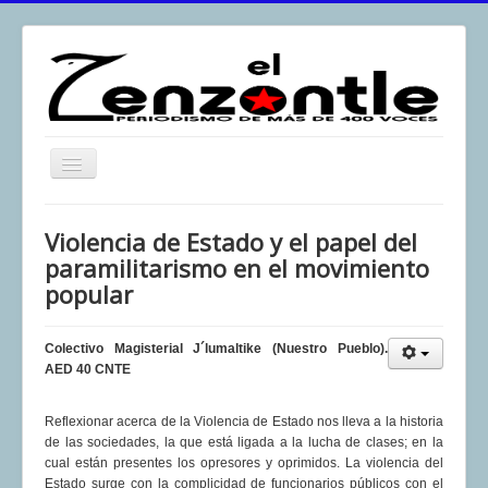
Toggle
Navigation
inicio
Violencia de Estado y el papel del
El Zenzontle
paramilitarismo en el movimiento
popular
Resistencia
Análisis
Colectivo Magisterial J´lumaltike (Nuestro Pueblo).
Multimedia
AED 40 CNTE
Archivos
Reflexionar acerca de la Violencia de Estado nos lleva a la historia
Contacto
de las sociedades, la que está ligada a la lucha de clases; en la
cual están presentes los opresores y oprimidos. La violencia del
Afirmación
Estado surge con la complicidad de funcionarios públicos con el