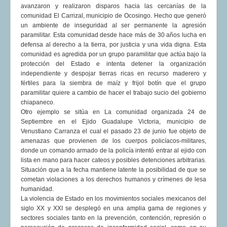
avanzaron y realizaron disparos hacia las cercanías de la
comunidad El Carrizal, municipio de Ocosingo. Hecho que generó
un ambiente de inseguridad al ser permanente la agresión
paramilitar. Esta comunidad desde hace más de 30 años lucha en
defensa al derecho a la tierra, por justicia y una vida digna. Esta
comunidad es agredida por un grupo paramilitar que actúa bajo la
protección del Estado e intenta detener la organización
independiente y despojar tierras ricas en recurso maderero y
fértiles para la siembra de maíz y frijol botín que el grupo
paramilitar quiere a cambio de hacer el trabajo sucio del gobierno
chiapaneco.
Otro ejemplo se sitúa en La comunidad organizada 24 de
Septiembre en el Ejido Guadalupe Victoria, municipio de
Venustiano Carranza el cual el pasado 23 de junio fue objeto de
amenazas que provienen de los cuerpos policíacos-militares,
donde un comando armado de la policía intentó entrar al ejido con
lista en mano para hacer cateos y posibles detenciones arbitrarias.
Situación que a la fecha mantiene latente la posibilidad de que se
cometan violaciones a los derechos humanos y crímenes de lesa
humanidad.
La violencia de Estado en los movimientos sociales mexicanos del
siglo XX y XXI se desplegó en una amplia gama de regiones y
sectores sociales tanto en la prevención, contención, represión o