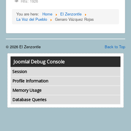
Hits: 1926
COMUNERA 67 EN PDF numero de presentación de la
voz de la Casa de los pueblos
You are here:
Home
El Zenzontle
La Voz del Pueblo
Genaro Vázquez Rojas
© 2026 El Zenzontle
Back to Top
Joomla! Debug Console
Session
Profile Information
Memory Usage
Database Queries