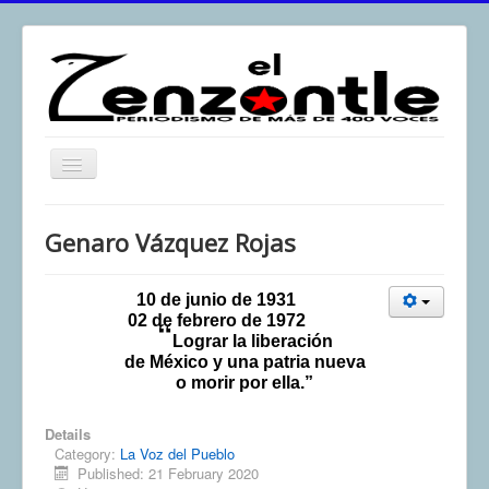
Toggle
Navigation
inicio
Genaro Vázquez Rojas
El Zenzontle
Resistencia
10 de junio de 1931
02 de febrero de 1972
“
Análisis
Lograr la liberación
de México y una patria nueva
Multimedia
o morir por ella.”
Archivos
Details
Contacto
Category:
La Voz del Pueblo
Published: 21 February 2020
Afirmación