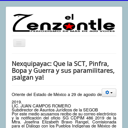
Toggle
Navigation
inicio
Nexquipayac: Que la SCT, Pinfra,
El Zenzontle
Bopa y Guerra y sus paramilitares,
¡salgan ya!
Resistencia
Análisis
Oriente del Estado de México a 29 de agosto de
Multimedia
2019.
LIC. JUAN CAMPOS ROMERO
Archivos
Subdirector de Asuntos Jurídicos de la SEGOB
Por este medio acusamos recibo de su correo electrónico
Contacto
y la notificación del oficio SG CDPIM 486 2019 de la
Mtra. Josefina Elizabeth Bravo Rangel, Comisionada
Afirmación
para el Diálogo con los Pueblos Indígenas de México de