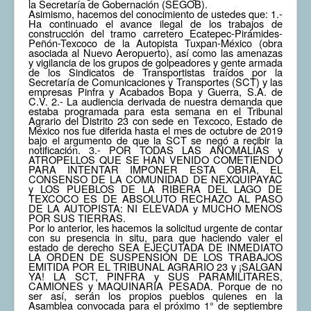
la Secretaría de Gobernación (SEGOB).
Asimismo, hacemos del conocimiento de ustedes que: 1.-
COMUNERA 67 EN PDF numero de presentación de la
Ha continuado el avance ilegal de los trabajos de
voz de la Casa de los pueblos
construcción del tramo carretero Ecatepec-Pirámides-
Peñón-Texcoco de la Autopista Tuxpan-México (obra
asociada al Nuevo Aeropuerto), así como las amenazas
y vigilancia de los grupos de golpeadores y gente armada
de los Sindicatos de Transportistas traídos por la
Secretaría de Comunicaciones y Transportes (SCT) y las
empresas Pinfra y Acabados Bopa y Guerra, S.A. de
C.V. 2.- La audiencia derivada de nuestra demanda que
estaba programada para esta semana en el Tribunal
Agrario del Distrito 23 con sede en Texcoco, Estado de
México nos fue diferida hasta el mes de octubre de 2019
bajo el argumento de que la SCT se negó a recibir la
notificación. 3.- POR TODAS LAS ANOMALÍAS y
ATROPELLOS QUE SE HAN VENIDO COMETIENDO
PARA INTENTAR IMPONER ESTA OBRA, EL
CONSENSO DE LA COMUNIDAD DE NEXQUIPAYAC
y LOS PUEBLOS DE LA RIBERA DEL LAGO DE
TEXCOCO ES DE ABSOLUTO RECHAZO AL PASO
DE LA AUTOPISTA: NI ELEVADA y MUCHO MENOS
POR SUS TIERRAS.
Por lo anterior, les hacemos la solicitud urgente de contar
con su presencia in situ, para que haciendo valer el
estado de derecho SEA EJECUTADA DE INMEDIATO
LA ORDEN DE SUSPENSIÓN DE LOS TRABAJOS
EMITIDA POR EL TRIBUNAL AGRARIO 23 y ¡SALGAN
YA! LA SCT, PINFRA y SUS PARAMILITARES,
CAMIONES y MAQUINARIA PESADA. Porque de no
ser así, serán los propios pueblos quienes en la
Asamblea convocada para el próximo 1° de septiembre