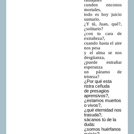
cunden enconos
mortales,
todo es hoy juicio
sumario.
¿Y tú, Juan, qué?,
¿solitario?
¿con tu cara de
extrañeza?,
cuando hasta el aire
nos pesa
y el alma se nos
desgüanza,
¿puede entrañar
esperanza
un páramo de
tristeza?
¿Por qué esta
ristra ceñuda
de presagios
aprensivos?,
¿estamos muertos
o vivos?,
¿qué eternidad nos
trasuda?,
sácanos tú de la
duda:
¿somos huérfanos
quizás?,