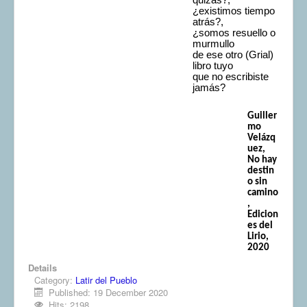
¿existimos tiempo
atrás?,
¿somos resuello o
murmullo
de ese otro (Grial)
libro tuyo
que no escribiste
jamás?
Guiller
mo
Velázq
uez,
No hay
destin
o sin
camino
,
Edicion
es del
Lirio,
2020
Details
Category:
Latir del Pueblo
Published: 19 December 2020
Hits: 2198