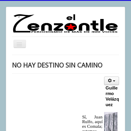
Toggle
Navigation
inicio
NO HAY DESTINO SIN CAMINO
El Zenzontle
Resistencia
Análisis
Guille
rmo
Multimedia
Velázq
uez
Archivos
Sí, Juan
Contacto
Rulfo, aquí
es Comala;
Afirmación
estamos