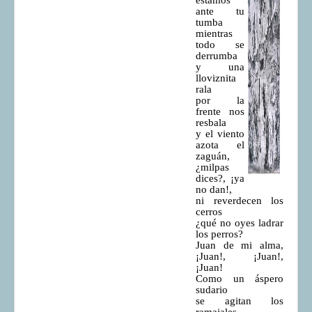
ante tu
COMUNERA 67 EN PDF numero de presentación de la
tumba
voz de la Casa de los pueblos
mientras
todo se
derrumba
y una
lloviznita
rala
por la
frente nos
resbala
y el viento
azota el
zaguán,
¿milpas
dices?, ¡ya
no dan!,
ni reverdecen los
cerros
¿qué no oyes ladrar
los perros?
Juan de mi alma,
¡Juan!, ¡Juan!,
¡Juan!
Como un áspero
sudario
se agitan los
ramajales