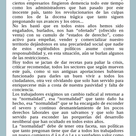
ciertos empresarios fingieron demencia todo este tiempo
COMUNERA 67 EN PDF numero de presentación de la
como los administradores que han pasado por este
voz de la Casa de los pueblos
inocente país, tanto los revolucionarios de las culpas
como los de la docena trágica que tanto siguen
pregonando sus avances y los otros...
No les bastó que en todos estos años hemos sido
engañados, burlados, nos han “ofertado” (ofrecido en
venta) con su cumulo de “estados de derecho”, como
activo para empeñar, vender y comercializar nuestro
territorio dejándonos en una precariedad social que nadie
de estos espléndidos políticos asume como su
responsabilidad y, en esta situación, aún se burlan algunos
de las restricciones.
Hoy todos se jactan de dar recetas para paliar la crisis,
criticar recomendar, todos los sectores que según mueven
este país, como si sus antiguas aportaciones hubieran
funcionado para darles un buen vivir a todos los
ciudadanos, otra vez olvidando que solo han servido para
enriquecerse más a costa de nuestra pasividad y falta de
conciencia.
Los trabajadores exigimos un cambio radical al retornar a
su “normalidad”, esa “normalidad” que tanto daño ha
hecho, esa “normalidad” que se ha encargado de esconder
el severo y continuo desmantelamiento de los pocos
derechos laborales que aun salvamos y que solo han
servido para esconder las porquerías del desarrollo
neoliberal que han ocultado en todos estos años.
La “normalidad” debe de tener otra faceta, sus políticas
que tanto pregonan tiene que dar a todos los trabajadores
un nuevo comienzo d á n d o l e s u verdadero valor como