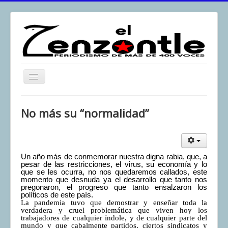
Toggle
Navigation
inicio
No más su “normalidad”
El Zenzontle
Resistencia
Análisis
Un año más de conmemorar nuestra digna rabia, que, a
pesar de las restricciones, el virus, su economía y lo
Multimedia
que se les ocurra, no nos quedaremos callados, este
momento que desnuda ya el desarrollo que tanto nos
pregonaron, el progreso que tanto ensalzaron los
Archivos
políticos de este país.
La pandemia tuvo que demostrar y enseñar toda la
Contacto
verdadera y cruel problemática que viven hoy los
trabajadores de cualquier índole, y de cualquier parte del
Afirmación
mundo y que cabalmente partidos, ciertos sindicatos y