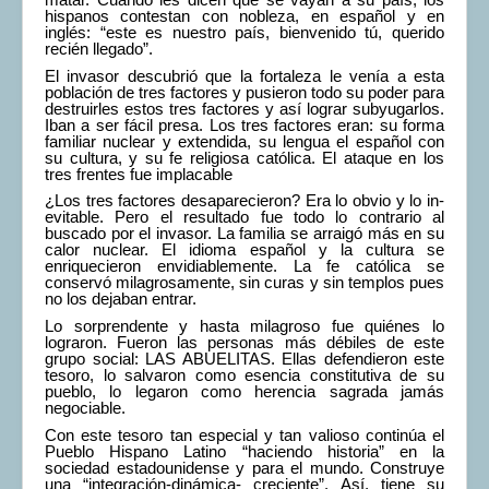
matar. Cuando les dicen que se vayan a su país, los
hispanos contestan con nobleza, en español y en
inglés: “este es nuestro país, bienvenido tú, querido
recién llegado”.
El invasor descubrió que la fortaleza le venía a esta
población de tres factores y pusieron todo su poder para
destruirles estos tres factores y así lograr subyugarlos.
Iban a ser fácil presa. Los tres factores eran: su forma
familiar nuclear y extendida, su lengua el español con
su cultura, y su fe religiosa católica. El ataque en los
tres frentes fue implacable
¿Los tres factores desaparecieron? Era lo obvio y lo in-
evitable. Pero el resultado fue todo lo contrario al
buscado por el invasor. La familia se arraigó más en su
calor nuclear. El idioma español y la cultura se
enriquecieron envidiablemente. La fe católica se
conservó milagrosamente, sin curas y sin templos pues
no los dejaban entrar.
Lo sorprendente y hasta milagroso fue quiénes lo
lograron. Fueron las personas más débiles de este
grupo social: LAS ABUELITAS. Ellas defendieron este
tesoro, lo salvaron como esencia constitutiva de su
pueblo, lo legaron como herencia sagrada jamás
negociable.
Con este tesoro tan especial y tan valioso continúa el
Pueblo Hispano Latino “haciendo historia” en la
sociedad estadounidense y para el mundo. Construye
una “integración-dinámica- creciente”. Así, tiene su