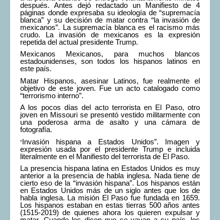
después. Antes dejó redactado un Manifiesto de 4
COMUNERA 67 EN PDF numero de presentación de la
páginas donde expresaba su ideología de “supremacía
voz de la Casa de los pueblos
blanca” y su decisión de matar contra “la invasión de
mexicanos”. La supremacía blanca es el racismo más
crudo. La invasión de mexicanos es la expresión
repetida del actual presidente Trump.
Mexicanos Mexicanos, para muchos blancos
estadounidenses, son todos los hispanos latinos en
este país.
Matar Hispanos, asesinar Latinos, fue realmente el
objetivo de este joven. Fue un acto catalogado como
“terrorismo interno”.
A los pocos días del acto terrorista en El Paso, otro
joven en Missouri se presentó vestido militarmente con
una poderosa arma de asalto y una cámara de
fotografía.
Invasión hispana a Estados Unidos”. Imagen y
“
expresión usada por el presidente Trump e incluida
literalmente en el Manifiesto del terrorista de El Paso.
La presencia hispana latina en Estados Unidos es muy
anterior a la presencia de habla inglesa. Nada tiene de
cierto eso de la “invasión hispana”. Los hispanos están
en Estados Unidos más de un siglo antes que los de
habla inglesa. La misión El Paso fue fundada en 1659.
Los hispanos estaban en estas tierras 500 años antes
(1515-2019) de quienes ahora los quieren expulsar y