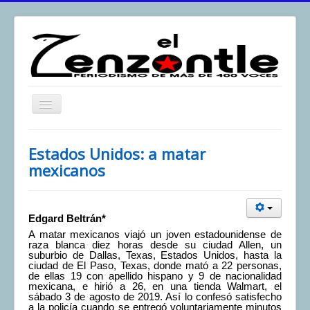
Toggle
Navigation
inicio
Estados Unidos: a matar
El Zenzontle
mexicanos
Resistencia
Análisis
Edgard Beltrán*
Multimedia
A matar mexicanos viajó un joven estadounidense de
raza blanca diez horas desde su ciudad Allen, un
Archivos
suburbio de Dallas, Texas, Estados Unidos, hasta la
ciudad de El Paso, Texas, donde mató a 22 personas,
de ellas 19 con apellido hispano y 9 de nacionalidad
Contacto
mexicana, e hirió a 26, en una tienda Walmart, el
sábado 3 de agosto de 2019. Así lo confesó satisfecho
Afirmación
a la policía cuando se entregó voluntariamente minutos