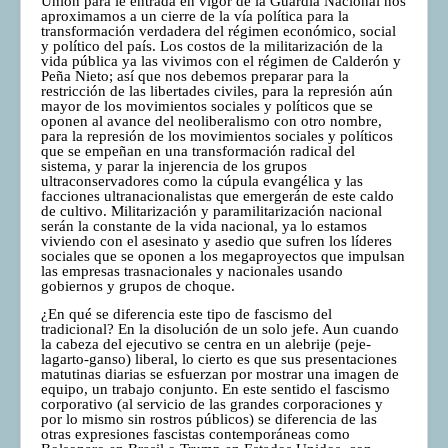
Unión para le entrada en vigor de la Guardia Nacional nos
aproximamos a un cierre de la vía política para la
transformación verdadera del régimen económico, social
y político del país. Los costos de la militarización de la
vida pública ya las vivimos con el régimen de Calderón y
Peña Nieto; así que nos debemos preparar para la
restricción de las libertades civiles, para la represión aún
mayor de los movimientos sociales y políticos que se
oponen al avance del neoliberalismo con otro nombre,
para la represión de los movimientos sociales y políticos
que se empeñan en una transformación radical del
sistema, y parar la injerencia de los grupos
ultraconservadores como la cúpula evangélica y las
facciones ultranacionalistas que emergerán de este caldo
de cultivo. Militarización y paramilitarización nacional
serán la constante de la vida nacional, ya lo estamos
viviendo con el asesinato y asedio que sufren los líderes
sociales que se oponen a los megaproyectos que impulsan
las empresas trasnacionales y nacionales usando
gobiernos y grupos de choque.
¿En qué se diferencia este tipo de fascismo del
tradicional? En la disolución de un solo jefe. Aun cuando
la cabeza del ejecutivo se centra en un alebrije (peje-
lagarto-ganso) liberal, lo cierto es que sus presentaciones
matutinas diarias se esfuerzan por mostrar una imagen de
equipo, un trabajo conjunto. En este sentido el fascismo
corporativo (al servicio de las grandes corporaciones y
por lo mismo sin rostros públicos) se diferencia de las
otras expresiones fascistas contemporáneas como