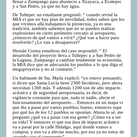
llenar a Zumpango para abastecer a Tizayuca, a Ecatepec
y a San Pedro, ya que no hay agua.
De Tultepec un estudiante preguntó: “ cuando revisé la
MIA vi que no hay plan de movilidad, todos saben que los
que vivimos allá trabajamos la pirotecnia, ya es una
tradición, también sabemos que no se pueden realizar
explosiones en cierto perímetro cercano al aeropuerto,
¿entonces de qué vamos a vivir? ¿Qué van a hacer para
resolverlo? ¿Lo van a desaparecer?
Hernán Correa estudioso del caso respondió: “ El
desarrollo del proyecto lleva a Tultepec y a San Pedro de
la Laguna, Zumpango a cambiar totalmente su economía,
la MIA dice que se adecuarán los pueblos a lo que diga el
megaproyecto y no al contrario.”
Un habitante de Sta. María explicó: “yo estuve pensando,
si dicen que Santa Lucía tiene 2300 hectáreas, pero ahora
necesitan 1300 más. Y además 1200 son de alto impacto
acústico y de seguridad aeroportuaria, es decir, de
vigilancia constante para que, nada ni nadie, afecte el
funcionamiento del aeropuerto… Entonces en un mapa vi
que iba a pasar por varios pueblos, bueno, entonces supe
por qué los de los 12 pueblos se oponían. Ahora lo sé, me
pregunto ¿qué va a pasar con esa gente? ¿Cómo va a ser
su vida? Y entonces vi que esa área de impacto acústico
va a pasar por la calle Hidalgo, aquí donde vamos a
comprar, y nos va a afectar mucho, por eso ya no estoy de
acuerdo con el aeropuerto”.