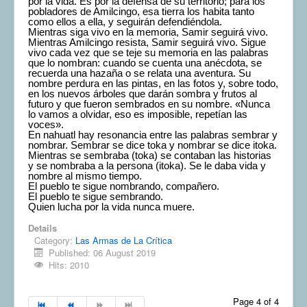
por la vida. Es por la defensa de su territorio; para los
pobladores de Amilcingo, esa tierra los habita tanto
como ellos a ella, y seguirán defendiéndola.
Mientras siga vivo en la memoria, Samir seguirá vivo.
Mientras Amilcingo resista, Samir seguirá vivo. Sigue
vivo cada vez que se teje su memoria en las palabras
que lo nombran: cuando se cuenta una anécdota, se
recuerda una hazaña o se relata una aventura. Su
nombre perdura en las pintas, en las fotos y, sobre todo,
en los nuevos árboles que darán sombra y frutos al
futuro y que fueron sembrados en su nombre. «Nunca
lo vamos a olvidar, eso es imposible, repetían las
voces».
En nahuatl hay resonancia entre las palabras sembrar y
nombrar. Sembrar se dice toka y nombrar se dice itoka.
Mientras se sembraba (toka) se contaban las historias
y se nombraba a la persona (itoka). Se le daba vida y
nombre al mismo tiempo.
El pueblo te sigue nombrando, compañero.
El pueblo te sigue sembrando.
Quien lucha por la vida nunca muere.
Details
Category:
Las Armas de La Crítica
Published: 06 August 2019
Hits: 2010
Page 4 of 4