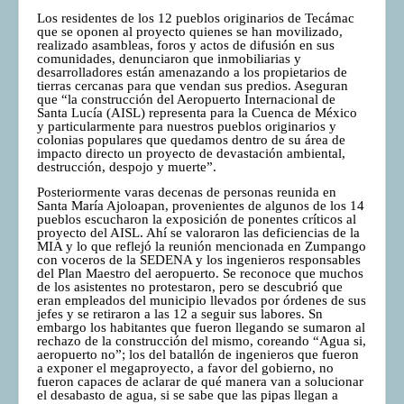
Los residentes de los 12 pueblos originarios de Tecámac
que se oponen al proyecto quienes se han movilizado,
realizado asambleas, foros y actos de difusión en sus
comunidades, denunciaron que inmobiliarias y
desarrolladores están amenazando a los propietarios de
tierras cercanas para que vendan sus predios. Aseguran
que “la construcción del Aeropuerto Internacional de
Santa Lucía (AISL) representa para la Cuenca de México
y particularmente para nuestros pueblos originarios y
colonias populares que quedamos dentro de su área de
impacto directo un proyecto de devastación ambiental,
destrucción, despojo y muerte”.
Posteriormente varas decenas de personas reunida en
Santa María Ajoloapan, provenientes de algunos de los 14
pueblos escucharon la exposición de ponentes críticos al
proyecto del AISL. Ahí se valoraron las deficiencias de la
MIA y lo que reflejó la reunión mencionada en Zumpango
con voceros de la SEDENA y los ingenieros responsables
del Plan Maestro del aeropuerto. Se reconoce que muchos
de los asistentes no protestaron, pero se descubrió que
eran empleados del municipio llevados por órdenes de sus
jefes y se retiraron a las 12 a seguir sus labores. Sn
embargo los habitantes que fueron llegando se sumaron al
rechazo de la construcción del mismo, coreando “Agua si,
aeropuerto no”; los del batallón de ingenieros que fueron
a exponer el megaproyecto, a favor del gobierno, no
fueron capaces de aclarar de qué manera van a solucionar
el desabasto de agua, si se sabe que las pipas llegan a