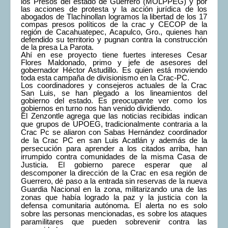
los Presos del estado de Guerrero (MOLPPEG) y por
las acciones de protesta y la acción jurídica de los
abogados de Tlachinollan logramos la libertad de los 17
compas presos políticos de la crac y CECOP de la
región de Cacahuatepec, Acapulco, Gro., quienes han
defendido su territorio y pugnan contra la construcción
de la presa La Parota.
Ahí en ese proyecto tiene fuertes intereses Cesar
Flores Maldonado, primo y jefe de asesores del
gobernador Héctor Astudillo. Es quien está moviendo
toda esta campaña de divisionismo en la Crac-PC.
Los coordinadores y consejeros actuales de la Crac
San Luis, se han plegado a los lineamientos del
gobierno del estado. Es preocupante ver como los
gobiernos en turno nos han venido dividiendo.
El Zenzontle agrega que las noticias recibidas indican
que grupos de UPOEG, tradicionalmente contraria a la
Crac Pc se aliaron con Sabas Hernández coordinador
de la Crac PC en san Luis Acatlán y además de la
persecución para aprender a los citados arriba, han
irrumpido contra comunidades de la misma Casa de
Justicia. El gobierno parece esperar que al
descomponer la dirección de la Crac en esa región de
Guerrero, dé paso a la entrada sin reservas de la nueva
Guardia Nacional en la zona, militarizando una de las
zonas que había logrado la paz y la justicia con la
defensa comunitaria autónoma. El alerta no es solo
sobre las personas mencionadas, es sobre los ataques
paramilitares que pueden sobrevenir contra las