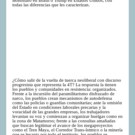
Bolsonaro en Brasil o Trump en Estados Unidos, con
todas las diferencias que les caracterizan.
¿Cómo salir de la vuelta de tuerca neoliberal con discurso
progresista que representa la 4T? La respuesta la tienen
los pueblos y comunidades en resistencia: organizados.
Frente a la incursión del paramilitarismo disfrazado de
narco, los pueblos crean mecanismos de autodefensa
como las policías o guardias comunitarias; ante la omisión
del Estado en condiciones laborales precarias y la
voracidad de las grandes empresas, los trabajadores
levantan su voz y comienzan a organizar huelgas como en
la zona de Matamoros; frente a las consultas amañadas
que buscan legitimar el avance de los megaproyectos
como el Tren Maya, el Corredor Trans-ístmico o la minería
que se levanta por todo el territorio, los pueblos se