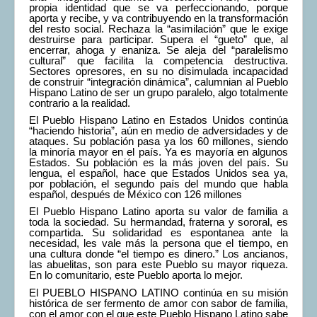
propia identidad que se va perfeccionando, porque
aporta y recibe, y va contribuyendo en la transformación
del resto social. Rechaza la “asimilación” que le exige
destruirse para participar. Supera el “gueto” que, al
encerrar, ahoga y enaniza. Se aleja del “paralelismo
cultural” que facilita la competencia destructiva.
Sectores opresores, en su no disimulada incapacidad
de construir “integración dinámica”, calumnian al Pueblo
Hispano Latino de ser un grupo paralelo, algo totalmente
contrario a la realidad.
El Pueblo Hispano Latino en Estados Unidos continúa
“haciendo historia”, aún en medio de adversidades y de
ataques. Su población pasa ya los 60 millones, siendo
la minoría mayor en el país. Ya es mayoría en algunos
Estados. Su población es la más joven del país. Su
lengua, el español, hace que Estados Unidos sea ya,
por población, el segundo país del mundo que habla
español, después de México con 126 millones
El Pueblo Hispano Latino aporta su valor de familia a
toda la sociedad. Su hermandad, fraterna y sororal, es
compartida. Su solidaridad es espontanea ante la
necesidad, les vale más la persona que el tiempo, en
una cultura donde “el tiempo es dinero.” Los ancianos,
las abuelitas, son para este Pueblo su mayor riqueza.
En lo comunitario, este Pueblo aporta lo mejor.
El PUEBLO HISPANO LATINO continúa en su misión
histórica de ser fermento de amor con sabor de familia,
con el amor con el que este Pueblo Hispano Latino sabe