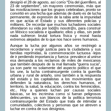
designó el 28 de agosto, así como “Día del guerrillero, al
23 de septiembre”, sin mayores ceremonias, más que
las movilizaciones que los grupos celebraban, pronto se
convirtió en una fecha que además de duelo es de lucha
permanente, de expresión de la rabia ante la impunidad
en que actúa el Estado y sus diferentes policías y
militares. De recordar que muchos luchadores sociales
ofrendaron su vida por tod@s nosotr@s, para construir
un México socialista e igualitario; ellos y ellas, sin pedir
nada sufrieron brutal tortura física y moral hasta
extremos alejados de lo que nos hace seres humanos.
Aunque la lucha por algunos años se restringió a
recordarnos y exigir justicia para la ciudadanía y sus
familias reprimidas, la conmemoración luctuosa -lejos
de ir perdiendo importancia y fuerza- prevalece al unirse
esa demanda a los reclamos de miles de mexicanos
que también después de la mal llamada “guerra sucia”,
ya son parte no solamente del aspecto político el que
los une, la lucha contrainsurgente contra la guerrilla
urbana y rural de antaño, sino también a la respuesta
del estado y los capitalistas a los movimientos que
defienden la naturaleza, los derechos humanos, el
territorio, la salud, la educación, contra los feminicidios,
etc.. Hoy a quienes luchan por causas sociales
básicas, se les incrimina como si fueran peligrosos
delincuentes, ya son blancos de la política terrorista
contrainsurgente del Estado que trata de intimidar a
comunidades, colectivos y personas que se atreven a
luchar en contra de sus designios.