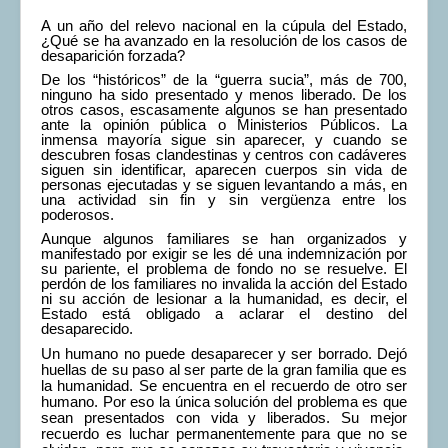
A un año del relevo nacional en la cúpula del Estado,
¿Qué se ha avanzado en la resolución de los casos de
desaparición forzada?
De los “históricos” de la “guerra sucia”, más de 700,
ninguno ha sido presentado y menos liberado. De los
otros casos, escasamente algunos se han presentado
ante la opinión pública o Ministerios Públicos. La
inmensa mayoría sigue sin aparecer, y cuando se
descubren fosas clandestinas y centros con cadáveres
siguen sin identificar, aparecen cuerpos sin vida de
personas ejecutadas y se siguen levantando a más, en
una actividad sin fin y sin vergüenza entre los
poderosos.
Aunque algunos familiares se han organizados y
manifestado por exigir se les dé una indemnización por
su pariente, el problema de fondo no se resuelve. El
perdón de los familiares no invalida la acción del Estado
ni su acción de lesionar a la humanidad, es decir, el
Estado está obligado a aclarar el destino del
desaparecido.
Un humano no puede desaparecer y ser borrado. Dejó
huellas de su paso al ser parte de la gran familia que es
la humanidad. Se encuentra en el recuerdo de otro ser
humano. Por eso la única solución del problema es que
sean presentados con vida y liberados. Su mejor
recuerdo es luchar permanentemente para que no se