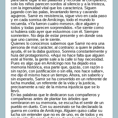
solo los niños parecen sordos al silencio y a la tristeza,
con la ingenuidad vital que los caracteriza. Siguen
jugando con las palas, levantando tierra y cavando
agujeros. Samir es resistencia, sigue vivo en cada paso
y en cada sonrisa de Amilcingo, todo el mundo lo
recuerda. «Ya fueron cuatro meses», dice alguien y
todos y todas parecen sorprendidos. «Se siente como
si hubiera sido ayer que estuvimos con él. Siempre
sonriente». No deja de estar presente y en donde sea
que uno camine, se le siente.
Quienes lo conocimos sabemos que Samir no era una
persona de mal carácter, al contrario: a quien le pidiera
ayuda, él se la daba gustoso. Sonreía constantemente y
huía del protagonismo. «Aquí no hace falta que alguien
esté al frente, la gente sale a la calle si hay necesidad.
Pues es algo que en Amilcingo nos ha dejado esa
memoria histórica, esa parte que, quizás, con razón o
sin razón, con justificación o sin ella, nos hace saltar»,
me dijo él mismo hace un tiempo. Ahora, sin saberlo y
sin esperarlo, Samir se ha convertido en un referente de
lucha mundial, un referente de la vida y la justicia,
precisamente a raíz de la misma injusticia que se lo
llevó.
En las palabras que le dedicaron sus compañeros y
compañeras antes de plantar los árboles que
sembraron en su memoria, se escucha el sentir de un
pueblo en duelo. Con su asesinato se ha declarado la
guerra en contra de Amilcingo. Alguien quiso callar su
lucha sin entender que no es de uno, es de todos y es