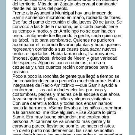
del territorio. Más de un Zapata observa al caminante
desde las bardas del pueblo.
Frente a la Ayudantía Municipal hay una imagen de
Samir sonriendo micrófono en mano, rodeado de flores.
Ese fue el punto de reunión el día jueves 20 de junio. Se
convocó a las 8 de la mañana, pero cada pueblo tiene
su tiempo y modo, y en Amilcingo no se camina con
prisa. Lentamente fue llegando la gente, cada quien con
su árbol, listo para sembrarse. Quienes no pudieron
acompañar el recorrido llevaron plantas y hubo quienes
regresaron corriendo a sus casas para sacar nuevos
brotes e injertarlos. Había tamarindos, framboyanes,
limones, guayabos, árboles de Neem y gran variedad
de especies. Algunos iban en cubetas, otros en
cazuelas y unos cuantos recién comprados para la
ocasión.
Poco a poco la ronchita de gente que llegó a tiempo se
fue convirtiendo en una pequeña muchedumbre. Había
integrantes de Radio Amiltzinko —que Samir ayudó a
conformar—, las autoridades electas por usos y
costumbres, padres y madres de la escuela que ahora
lleva su nombre) niños, niñas y algunos visitantes.
Con una carretilla todos y todas nos encaminamos
hacia la barranca. «Samir llevaba a los niños a sembrar
a la barranca», me dice alguien. «Ese Zapata lo pintó
Samir. Era muy bueno pintando», me explica otra
persona. Al caminar se va uniendo más gente y la
caravana parece fiesta; se sonríe, se hacen chistes.
En cierto punto nos detenemos: las risas se acallan
para darle lugar a las palabras y recordar al compañero;