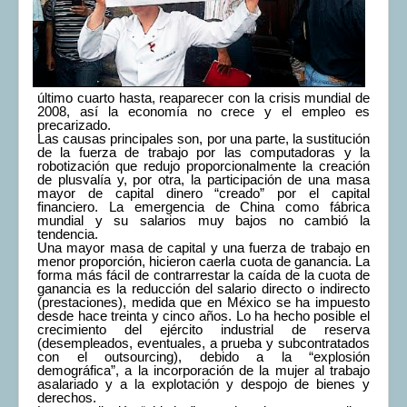
COMUNERA 67 EN PDF numero de presentación de la
voz de la Casa de los pueblos
último cuarto hasta, reaparecer con la crisis mundial de
2008, así la economía no crece y el empleo es
precarizado.
Las causas principales son, por una parte, la sustitución
de la fuerza de trabajo por las computadoras y la
robotización que redujo proporcionalmente la creación
de plusvalía y, por otra, la participación de una masa
mayor de capital dinero “creado” por el capital
financiero. La emergencia de China como fábrica
mundial y su salarios muy bajos no cambió la
tendencia.
Una mayor masa de capital y una fuerza de trabajo en
menor proporción, hicieron caerla cuota de ganancia. La
forma más fácil de contrarrestar la caída de la cuota de
ganancia es la reducción del salario directo o indirecto
(prestaciones), medida que en México se ha impuesto
desde hace treinta y cinco años. Lo ha hecho posible el
crecimiento del ejército industrial de reserva
(desempleados, eventuales, a prueba y subcontratados
con el outsourcing), debido a la “explosión
demográfica”, a la incorporación de la mujer al trabajo
asalariado y a la explotación y despojo de bienes y
derechos.