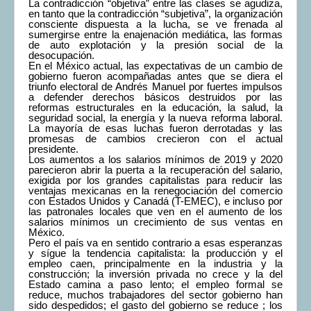
La contradicción “objetiva” entre las clases se agudiza,
en tanto que la contradicción “subjetiva”, la organización
consciente dispuesta a la lucha, se ve frenada al
sumergirse entre la enajenación mediática, las formas
de auto explotación y la presión social de la
desocupación.
En el México actual, las expectativas de un cambio de
gobierno fueron acompañadas antes que se diera el
triunfo electoral de Andrés Manuel por fuertes impulsos
a defender derechos básicos destruidos por las
reformas estructurales en la educación, la salud, la
seguridad social, la energía y la nueva reforma laboral.
La mayoría de esas luchas fueron derrotadas y las
promesas de cambios crecieron con el actual
presidente.
Los aumentos a los salarios mínimos de 2019 y 2020
parecieron abrir la puerta a la recuperación del salario,
exigida por los grandes capitalistas para reducir las
ventajas mexicanas en la renegociación del comercio
con Estados Unidos y Canadá (T-EMEC), e incluso por
las patronales locales que ven en el aumento de los
salarios mínimos un crecimiento de sus ventas en
México.
Pero el país va en sentido contrario a esas esperanzas
y sígue la tendencia capitalista: la producción y el
empleo caen, principalmente en la industria y la
construcción; la inversión privada no crece y la del
Estado camina a paso lento; el empleo formal se
reduce, muchos trabajadores del sector gobierno han
sido despedidos; el gasto del gobierno se reduce ; los