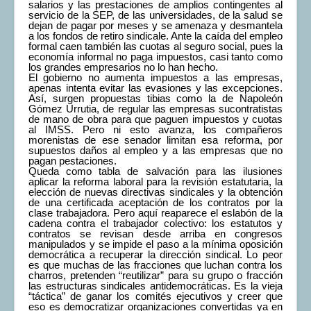
salarios y las prestaciones de amplios contingentes al
servicio de la SEP, de las universidades, de la salud se
dejan de pagar por meses y se amenaza y desmantela
a los fondos de retiro sindicale. Ante la caída del empleo
formal caen también las cuotas al seguro social, pues la
economía informal no paga impuestos, casi tanto como
los grandes empresarios no lo han hecho.
El gobierno no aumenta impuestos a las empresas,
apenas intenta evitar las evasiones y las excepciones.
Así, surgen propuestas tibias como la de Napoleón
Gómez Urrutia, de regular las empresas sucontratistas
de mano de obra para que paguen impuestos y cuotas
al IMSS. Pero ni esto avanza, los compañeros
morenistas de ese senador limitan esa reforma, por
supuestos daños al empleo y a las empresas que no
pagan pestaciones.
Queda como tabla de salvación para las ilusiones
aplicar la reforma laboral para la revisión estatutaria, la
elección de nuevas directivas sindicales y la obtención
de una certificada aceptación de los contratos por la
clase trabajadora. Pero aquí reaparece el eslabón de la
cadena contra el trabajador colectivo: los estatutos y
contratos se revisan desde arriba en congresos
manipulados y se impide el paso a la mínima oposición
democrática a recuperar la dirección sindical. Lo peor
es que muchas de las fracciones que luchan contra los
charros, pretenden “reutilizar” para su grupo o fracción
las estructuras sindicales antidemocráticas. Es la vieja
“táctica” de ganar los comités ejecutivos y creer que
eso es democratizar organizaciones convertidas ya en