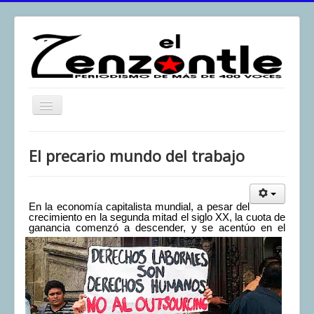
Toggle
Navigation
inicio
El precario mundo del trabajo
El Zenzontle
Resistencia
En la economía capitalista mundial, a pesar del
Análisis
crecimiento en la segunda mitad el siglo XX, la cuota de
ganancia comenzó a descender, y se
acentúo en el
Multimedia
Archivos
Contacto
Afirmación