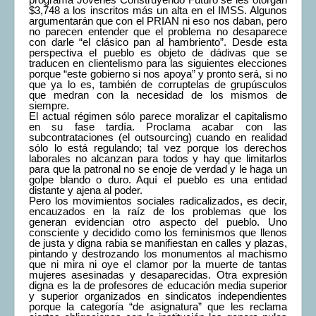
$3,748 a los inscritos más un alta en el IMSS. Algunos
argumentarán que con el PRIAN ni eso nos daban, pero
no parecen entender que el problema no desaparece
con darle “el clásico pan al hambriento”. Desde esta
perspectiva el pueblo es objeto de dádivas que se
traducen en clientelismo para las siguientes elecciones
porque “este gobierno si nos apoya” y pronto será, si no
que ya lo es, también de corruptelas de grupúsculos
que medran con la necesidad de los mismos de
siempre.
El actual régimen sólo parece moralizar el capitalismo
en su fase tardía. Proclama acabar con las
subcontrataciones (el outsourcing) cuando en realidad
sólo lo está regulando; tal vez porque los derechos
laborales no alcanzan para todos y hay que limitarlos
para que la patronal no se enoje de verdad y le haga un
golpe blando o duro. Aquí el pueblo es una entidad
distante y ajena al poder.
Pero los movimientos sociales radicalizados, es decir,
encauzados en la raíz de los problemas que los
generan evidencian otro aspecto del pueblo. Uno
consciente y decidido como los feminismos que llenos
de justa y digna rabia se manifiestan en calles y plazas,
pintando y destrozando los monumentos al machismo
que ni mira ni oye el clamor por la muerte de tantas
mujeres asesinadas y desaparecidas. Otra expresión
digna es la de profesores de educación media superior
y superior organizados en sindicatos independientes
porque la categoría “de asignatura” que les reclama