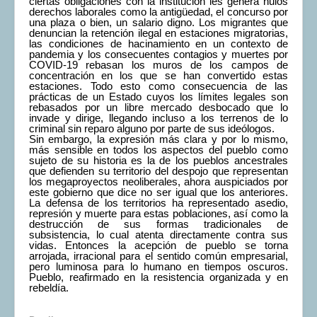
ciertas obligaciones con la institución les genera nulos
derechos laborales como la antigüedad, el concurso por
una plaza o bien, un salario digno. Los migrantes que
denuncian la retención ilegal en estaciones migratorias,
las condiciones de hacinamiento en un contexto de
pandemia y los consecuentes contagios y muertes por
COVID-19 rebasan los muros de los campos de
concentración en los que se han convertido estas
estaciones. Todo esto como consecuencia de las
prácticas de un Estado cuyos los límites legales son
rebasados por un libre mercado desbocado que lo
invade y dirige, llegando incluso a los terrenos de lo
criminal sin reparo alguno por parte de sus ideólogos.
Sin embargo, la expresión más clara y por lo mismo,
más sensible en todos los aspectos del pueblo como
sujeto de su historia es la de los pueblos ancestrales
que defienden su territorio del despojo que representan
los megaproyectos neoliberales, ahora auspiciados por
este gobierno que dice no ser igual que los anteriores.
La defensa de los territorios ha representado asedio,
represión y muerte para estas poblaciones, así como la
destrucción de sus formas tradicionales de
subsistencia, lo cual atenta directamente contra sus
vidas. Entonces la acepción de pueblo se torna
arrojada, irracional para el sentido común empresarial,
pero luminosa para lo humano en tiempos oscuros.
Pueblo, reafirmado en la resistencia organizada y en
rebeldía.