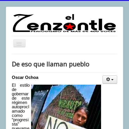
Toggle
Navigation
inicio
De eso que llaman pueblo
El Zenzontle
Resistencia
Oscar Ochoa
El estilo
Análisis
de
gobernar
Multimedia
de este
régimen
Archivos
autoprocl
amado
como
Contacto
“progresi
sta”
Afirmación
nuevame