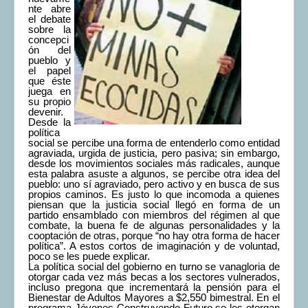
nte abre
COMUNERA 67 EN PDF numero de presentación de la
el debate
voz de la Casa de los pueblos
sobre la
concepci
ón del
pueblo y
el papel
que éste
juega en
su propio
devenir.
Desde la
política
social se percibe una forma de entenderlo como entidad
agraviada, urgida de justicia, pero pasiva; sin embargo,
desde los movimientos sociales más radicales, aunque
esta palabra asuste a algunos, se percibe otra idea del
pueblo: uno sí agraviado, pero activo y en busca de sus
propios caminos. Es justo lo que incomoda a quienes
piensan que la justicia social llegó en forma de un
partido ensamblado con miembros del régimen al que
combate, la buena fe de algunas personalidades y la
cooptación de otras, porque “no hay otra forma de hacer
política”. A estos cortos de imaginación y de voluntad,
poco se les puede explicar.
La política social del gobierno en turno se vanagloria de
otorgar cada vez más becas a los sectores vulnerados,
incluso pregona que incrementará la pensión para el
Bienestar de Adultos Mayores a $2,550 bimestral. En el
programa Jóvenes Construyendo Futuro se les otorgan