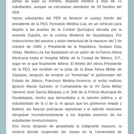
jamás se supo su nombre, dejando heridos a más de 15
estudiantes, aunque se calculaban alrededor de 50 heridos del
FER.
Varios estudiantes del FER se llevaron el cuerpo herido del
presidente de la FEG, Fernando Medina Lúa, en un vehículo para
dejarlo a las puertas de la Central Quirúrgica ubicada por la
avenida España, en la colonia Moderna de Guadalajara. Por
instrucciones del asesino y autor intelectual de la masacre del 2 de
octubre de 1968, y Presidente de la República, Gustavo Díaz
Ordaz, Medina Lúa fue trasladado en un avión de la Fuerza Aérea
Mexicana hasta el Hospital Militar de la Ciudad de México, D.F.,
lugar en el que finalmente fallece. El féretro del otrora Presidente
de la FEG, fue recibido en la pista de la Base Aérea Militar de
Zapopan, después de rendirle un “homenaje” el gobernador del
Estado de Jalisco, Francisco Medina Ascencio, el rector mafioso
Ignacio Maciel Salcedo, el Comandante de la XV Zona Militar
General José García Márquez y el Jefe de la Policía Municipal de
Guadalajara, hecho que demostraba a la opinión pública y al
estudiantado de la U de G, el apoyo que los gobiernos estatal y
federal, las fuerzas policíacas represivas y el ejército mexicano
otorgaban incondicionalmente a los fegistas asesinos de los
estudiantes revolucionarios.
Dos horas después de perpetrada la indignante masacre, la
rectoría decide suspender las clases en la Universidad de