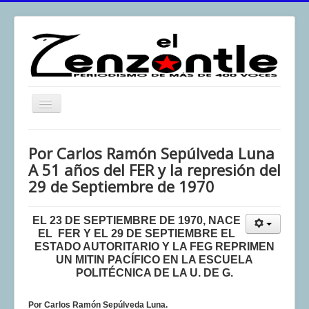
Toggle
Navigation
inicio
Por Carlos Ramón Sepúlveda Luna
El Zenzontle
A 51 años del FER y la represión del
29 de Septiembre de 1970
Resistencia
Análisis
EL 23 DE SEPTIEMBRE DE 1970, NACE
Multimedia
EL FER Y EL 29 DE SEPTIEMBRE EL
ESTADO AUTORITARIO Y LA FEG REPRIMEN
Archivos
UN MITIN PACÍFICO EN LA ESCUELA
POLITÉCNICA DE LA U. DE G.
Contacto
Afirmación
Por Carlos Ramón Sepúlveda Luna.