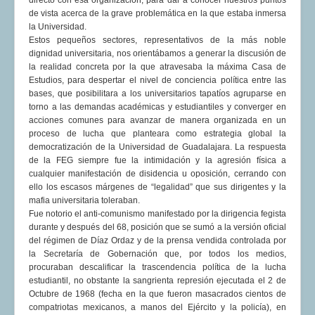
directo con esa organización, para dar a conocer nuestros puntos
de vista acerca de la grave problemática en la que estaba inmersa
la Universidad.
Estos pequeños sectores, representativos de la más noble
dignidad universitaria, nos orientábamos a generar la discusión de
la realidad concreta por la que atravesaba la máxima Casa de
Estudios, para despertar el nivel de conciencia política entre las
bases, que posibilitara a los universitarios tapatíos agruparse en
torno a las demandas académicas y estudiantiles y converger en
acciones comunes para avanzar de manera organizada en un
proceso de lucha que planteara como estrategia global la
democratización de la Universidad de Guadalajara. La respuesta
de la FEG siempre fue la intimidación y la agresión física a
cualquier manifestación de disidencia u oposición, cerrando con
ello los escasos márgenes de “legalidad” que sus dirigentes y la
mafia universitaria toleraban.
Fue notorio el anti-comunismo manifestado por la dirigencia fegista
durante y después del 68, posición que se sumó a la versión oficial
del régimen de Díaz Ordaz y de la prensa vendida controlada por
la Secretaría de Gobernación que, por todos los medios,
procuraban descalificar la trascendencia política de la lucha
estudiantil, no obstante la sangrienta represión ejecutada el 2 de
Octubre de 1968 (fecha en la que fueron masacrados cientos de
compatriotas mexicanos, a manos del Ejército y la policía), en