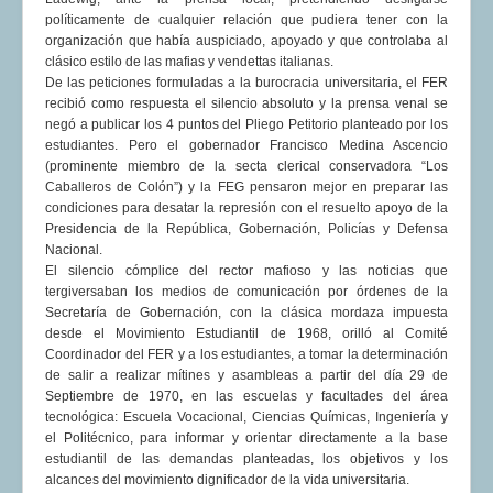
políticamente de cualquier relación que pudiera tener con la
organización que había auspiciado, apoyado y que controlaba al
clásico estilo de las mafias y vendettas italianas.
De las peticiones formuladas a la burocracia universitaria, el FER
recibió como respuesta el silencio absoluto y la prensa venal se
negó a publicar los 4 puntos del Pliego Petitorio planteado por los
estudiantes. Pero el gobernador Francisco Medina Ascencio
(prominente miembro de la secta clerical conservadora “Los
Caballeros de Colón”) y la FEG pensaron mejor en preparar las
condiciones para desatar la represión con el resuelto apoyo de la
Presidencia de la República, Gobernación, Policías y Defensa
Nacional.
El silencio cómplice del rector mafioso y las noticias que
tergiversaban los medios de comunicación por órdenes de la
Secretaría de Gobernación, con la clásica mordaza impuesta
desde el Movimiento Estudiantil de 1968, orilló al Comité
Coordinador del FER y a los estudiantes, a tomar la determinación
de salir a realizar mítines y asambleas a partir del día 29 de
Septiembre de 1970, en las escuelas y facultades del área
tecnológica: Escuela Vocacional, Ciencias Químicas, Ingeniería y
el Politécnico, para informar y orientar directamente a la base
estudiantil de las demandas planteadas, los objetivos y los
alcances del movimiento dignificador de la vida universitaria.