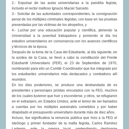
2.- Expulsar de las aulas universitarias a la pandilla fegista,
incluido el rector mafioso Ignacio Maciel Salcedo.
3.- Solicitar de las autoridades correspondientes, la consignación
penal de los múltiples criminales fegistas, con base en las pruebas
presentadas por las víctimas de los atropellos, y
4.- Luchar por una educación popular y científica, abriendo la
Universidad a la juventud trabajadora y poniendo al día los
estudios universitarios en consonancia con los avances científicos
y técnicos de la época.
Después de la toma de la Casa del Estudiante, al día siguiente, en
la azotea de la Casa, se llevó a cabo la constitución del Frente
Estudiantil Universitario (FER), el 23 de Septiembre de 1970,
nombrando para ello un Comité Coordinador que fue integrado por
los estudiantes universitarios más destacados y combativos allí
reunidos.
En los días posteriores, se produce una desbandada de ex
presidentes y personajes priístas vinculados con la FEG, muchos
de los cuales tuvieron que huir y esconderse, y otros, se refugiaron
en el extranjero, en Estados Unidos, ante el temor de ser llamados
a cuentas por los múltiples asesinatos cometidos y por haber
dilapidado el presupuesto universitario durante más de diez años.
Incluso, fue significativa la renuncia pública que hizo a la FEG el
ideólogo y primer fundador de la mafia fegista, Carlos Ramírez
Ladewig, ante la prensa local, pretendiendo desligarse