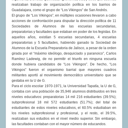
realizaban trabajo de organización política en los barrios de
Guadalajara, como el grupo de “Los Vikingos” de San Andrés.
El grupo de “Los Vikingos”, en múltiples ocasiones llevaron a cabo
acciones de confrontación para disputar la dirección política de 11
Sociedades de Alumnos de las escuelas secundarias,
preparatorias y facultades que estaban en poder de los fegistas. En
aquellos años, existían 5 escuelas secundarias, 4 escuelas
preparatorias y 5 facultades, habiendo ganado la Sociedad de
Alumnos de la Escuela Preparatoria de Jalisco, a pesar de la orden
girada por el “máximo ideólogo, desquiciado y paranoico”, Carlos
Ramírez Ladewig, de no permitir el triunfo en ninguna escuela
donde hubiera candidatos de “Los Vikingos”. De hecho, “Los
Vikingos” fueron el organismo barrial que mayores cuadros
militantes aportó al movimiento democrático universitario que se
gestaba en la U de G.
Para el ciclo escolar 1970-1971, la Universidad Tapatía, la U de G,
contaba con una población de 35,946 alumnos distribuidos en tres
niveles educativos: preparatorias 14 mil 216 estudiantes (39.5%);
subprofesional 18 mil 572 estudiantes (51.7%); del total de
estudiantes de estos niveles educativos, el 60.5% estudiaban en
los niveles subprofesional y profesional, y el resto, el 39.5%,
realizaban sus estudios en el nivel medio superior. Sin embargo,
las facultades contaban con el mayor número de educandos.