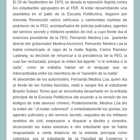
El 29 de Septiembre de 1970, se desata la represión fegista contra
los estudiantes agrupados en el FER. Al estar desarrollando una
asamblea en el patio de la Escuela Politécnica, llegaron por
Avenida Revolución varios vehículos y camionetas repletas de
pistoleros de la FEG, acompañados de policías judiciales, agentes
del servicio secreto y militares vestidos de civil, a cuyo frente iba el
entonces presidente de la FEG, Fernando Medina Lúa (pariente
directo del gobernador Medina Ascencio). Fernando Medina Lúa le
había comunicado al capo de la mafia fegista, Carlos Ramírez
Ladewig, su decisión de renunciar a la presidencia de la FEG, la
cual fue rechazada, porque la orden fue tajante: “o le entraba o le
salía”, como se estilaba hablar en el lenguaje que se
intercambiaba entre los miembros de el “sanedrín de la mafia”.
Al descender de los automóviles, Fernando Medina Lúa, quien iba
al frente de las hordas fascistas, mató a sangre fría al estudiante
Braulio Suárez Torres que se encontraba desarmado en la entrada
principal de la Escuela Politécnica (de acuerdo a la versión de los
testigos de este alevoso crimen). Posteriormente, Medina Lúa dio
la orden de: “¡A matar cabrones!”, e inmediatamente los gorilas, los
agentes judiciales y del servicio secreto, seguidos de los militares
vestidos de civil, empezaron a disparar a diestra y siniestra,
alcanzando las balas asesinas a otro estudiante que se había
resguardado a cierta distancia de la entrada principal como
cobertura; era el estudiante de la Facultad de Comercio y