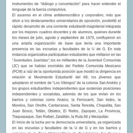
instrumentos de “diálogo y concertación” para hacer entender el
lenguaje de la fuerza compulsiva.
El ascenso en el clima antidemocrático y corporativo, más que
diluir a los destacamentos universitarios de oposición, posibilitó el
rápido desarrollo de una corriente estudiantil-magisterial integrada
por los mejores cuadros docentes y de alumnos, quienes durante
los meses de julio, agosto y septiembre de 1970, confluyeron en
una amplia organización de base que tenía una importante
presencia en las escuelas y facultades de la U de G. En esta
instancia organizativa participaban estudiantes que militaron en las
“Juventudes Juaristas”; los ex militantes de la Juventud Comunista
(JC) que se habían escindido del Partido Comunista Mexicano
(PCM) a raíz de la oportunista posición que mostró la dirigencia en
relación al Movimiento Estudiantil del 68; los jóvenes que
adoptaron el nombre de “Los Vikingos” de la colonia San Andrés y
los grupos estudiantiles independientes que sostenían posiciones
independientes y socialistas, además de los que vivían en los
barrios y colonias como Analco, la Ferrocarril, San Isidro, la
Morelos, San Onofre, Cantarranas, Santa Teresita, Chapalita, San
Juan Bosco, Tetlán, Oblatos, El Retiro, Zapopan, La Provincia,
Tlaquepaque, San Rafael, Zalatitán, la Ruta 66 y Mezquitán.
El inicio de la lucha por la democracia universitaria, ya organizada
en las escuelas y facultades de la U de G y en los barrios y