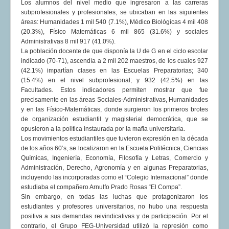
Los alumnos del nivel medio que ingresaron a las carreras
subprofesionales y profesionales, se ubicaban en las siguientes
áreas: Humanidades 1 mil 540 (7.1%), Médico Biológicas 4 mil 408
(20.3%), Físico Matemáticas 6 mil 865 (31.6%) y sociales
Administrativas 8 mil 917 (41.0%).
La población docente de que disponía la U de G en el ciclo escolar
indicado (70-71), ascendía a 2 mil 202 maestros, de los cuales 927
(42.1%) impartían clases en las Escuelas Preparatorias; 340
(15.4%) en el nivel subprofesional; y 932 (42.5%) en las
Facultades. Estos indicadores permiten mostrar que fue
precisamente en las áreas Sociales-Administrativas, Humanidades
y en las Físico-Matemáticas, donde surgieron los primeros brotes
de organización estudiantil y magisterial democrática, que se
opusieron a la política instaurada por la mafia universitaria.
Los movimientos estudiantiles que tuvieron expresión en la década
de los años 60’s, se localizaron en la Escuela Politécnica, Ciencias
Químicas, Ingeniería, Economía, Filosofía y Letras, Comercio y
Administración, Derecho, Agronomía y en algunas Preparatorias,
incluyendo las incorporadas como el “Colegio Internacional” donde
estudiaba el compañero Arnulfo Prado Rosas “El Compa”.
Sin embargo, en todas las luchas que protagonizaron los
estudiantes y profesores universitarios, no hubo una respuesta
positiva a sus demandas reivindicativas y de participación. Por el
contrario, el Grupo FEG-Universidad utilizó la represión como