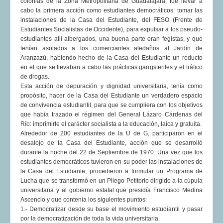
colonias de la Zona Metropolitana de Guadalajara, fue llevar a
cabo la primera acción como estudiantes democráticos: tomar las
instalaciones de la Casa del Estudiante, del FESO (Frente de
Estudiantes Socialistas de Occidente), para expulsar a los pseudo-
estudiantes allí albergados, una buena parte eran fegistas, y que
tenían asolados a los comerciantes aledaños al Jardín de
Aranzazú, habiendo hecho de la Casa del Estudiante un reducto
en el que se llevaban a cabo las prácticas gangsteriles y el tráfico
de drogas.
Esta acción de depuración y dignidad universitaria, tenía como
propósito, hacer de la Casa del Estudiante un verdadero espacio
de convivencia estudiantil, para que se cumpliera con los objetivos
que había trazado el régimen del General Lázaro Cárdenas del
Río: imprimirle el carácter socialista a la educación, laica y gratuita.
Alrededor de 200 estudiantes de la U de G, participaron en el
desalojo de la Casa del Estudiante, acción que se desarrolló
durante la noche del 22 de Septiembre de 1970. Una vez que los
estudiantes democráticos tuvieron en su poder las instalaciones de
la Casa del Estudiante, procedieron a formular un Programa de
Lucha que se transformó en un Pliego Petitorio dirigido a la cúpula
universitaria y al gobierno estatal que presidía Francisco Medina
Ascencio y que contenía los siguientes puntos:
1.- Democratizar desde su base el movimiento estudiantil y pasar
por la democratización de toda la vida universitaria.