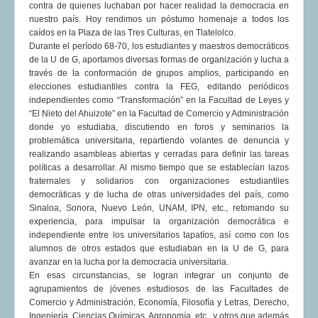
contra de quienes luchaban por hacer realidad la democracia en
nuestro país. Hoy rendimos un póstumo homenaje a todos los
caídos en la Plaza de las Tres Culturas, en Tlatelolco.
Durante el período 68-70, los estudiantes y maestros democráticos
de la U de G, aportamos diversas formas de organización y lucha a
través de la conformación de grupos amplios, participando en
elecciones estudiantiles contra la FEG, editando periódicos
independientes como “Transformación” en la Facultad de Leyes y
“El Nieto del Ahuizote” en la Facultad de Comercio y Administración
donde yo estudiaba, discutiendo en foros y seminarios la
problemática universitaria, repartiendo volantes de denuncia y
realizando asambleas abiertas y cerradas para definir las tareas
políticas a desarrollar. Al mismo tiempo que se establecían lazos
fraternales y solidarios con organizaciones estudiantiles
democráticas y de lucha de otras universidades del país, como
Sinaloa, Sonora, Nuevo León, UNAM, IPN, etc., retomando su
experiencia, para impulsar la organización democrática e
independiente entre los universitarios tapatíos, así como con los
alumnos de otros estados que estudiaban en la U de G, para
avanzar en la lucha por la democracia universitaria.
En esas circunstancias, se logran integrar un conjunto de
agrupamientos de jóvenes estudiosos de las Facultades de
Comercio y Administración, Economía, Filosofía y Letras, Derecho,
Ingeniería, Ciencias Químicas, Agronomía, etc., y otros que además