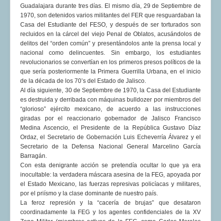
Guadalajara durante tres días. El mismo día, 29 de Septiembre de
1970, son detenidos varios militantes del FER que resguardaban la
Casa del Estudiante del FESO, y después de ser torturados son
recluidos en la cárcel del viejo Penal de Oblatos, acusándolos de
delitos del “orden común” y presentándolos ante la prensa local y
nacional como delincuentes. Sin embargo, los estudiantes
revolucionarios se convertían en los primeros presos políticos de la
que sería posteriormente la Primera Guerrilla Urbana, en el inicio
de la década de los 70’s del Estado de Jalisco.
Al día siguiente, 30 de Septiembre de 1970, la Casa del Estudiante
es destruida y derribada con máquinas bulldozer por miembros del
“glorioso” ejército mexicano, de acuerdo a las instrucciones
giradas por el reaccionario gobernador de Jalisco Francisco
Medina Ascencio, el Presidente de la República Gustavo Díaz
Ordaz, el Secretario de Gobernación Luis Echeverría Álvarez y el
Secretario de la Defensa Nacional General Marcelino García
Barragán.
Con esta denigrante acción se pretendía ocultar lo que ya era
inocultable: la verdadera máscara asesina de la FEG, apoyada por
el Estado Mexicano, las fuerzas represivas policíacas y militares,
por el priísmo y la clase dominante de nuestro país.
La feroz represión y la “cacería de brujas” que desataron
coordinadamente la FEG y los agentes confidenciales de la XV