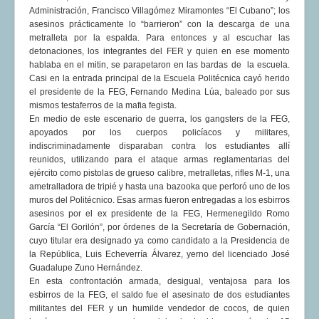
Administración, Francisco Villagómez Miramontes “El Cubano”; los
asesinos prácticamente lo “barrieron” con la descarga de una
metralleta por la espalda. Para entonces y al escuchar las
detonaciones, los integrantes del FER y quien en ese momento
hablaba en el mitin, se parapetaron en las bardas de la escuela.
Casi en la entrada principal de la Escuela Politécnica cayó herido
el presidente de la FEG, Fernando Medina Lúa, baleado por sus
mismos testaferros de la mafia fegista.
En medio de este escenario de guerra, los gangsters de la FEG,
apoyados por los cuerpos policíacos y militares,
indiscriminadamente disparaban contra los estudiantes allí
reunidos, utilizando para el ataque armas reglamentarias del
ejército como pistolas de grueso calibre, metralletas, rifles M-1, una
ametralladora de tripié y hasta una bazooka que perforó uno de los
muros del Politécnico. Esas armas fueron entregadas a los esbirros
asesinos por el ex presidente de la FEG, Hermenegildo Romo
García “El Gorilón”, por órdenes de la Secretaría de Gobernación,
cuyo titular era designado ya como candidato a la Presidencia de
la República, Luis Echeverría Álvarez, yerno del licenciado José
Guadalupe Zuno Hernández.
En esta confrontación armada, desigual, ventajosa para los
esbirros de la FEG, el saldo fue el asesinato de dos estudiantes
militantes del FER y un humilde vendedor de cocos, de quien