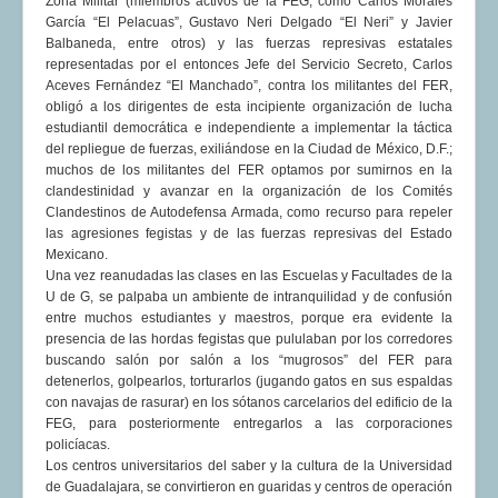
Zona Militar (miembros activos de la FEG, como Carlos Morales
García “El Pelacuas”, Gustavo Neri Delgado “El Neri” y Javier
Balbaneda, entre otros) y las fuerzas represivas estatales
representadas por el entonces Jefe del Servicio Secreto, Carlos
Aceves Fernández “El Manchado”, contra los militantes del FER,
obligó a los dirigentes de esta incipiente organización de lucha
estudiantil democrática e independiente a implementar la táctica
del repliegue de fuerzas, exiliándose en la Ciudad de México, D.F.;
muchos de los militantes del FER optamos por sumirnos en la
clandestinidad y avanzar en la organización de los Comités
Clandestinos de Autodefensa Armada, como recurso para repeler
las agresiones fegistas y de las fuerzas represivas del Estado
Mexicano.
Una vez reanudadas las clases en las Escuelas y Facultades de la
U de G, se palpaba un ambiente de intranquilidad y de confusión
entre muchos estudiantes y maestros, porque era evidente la
presencia de las hordas fegistas que pululaban por los corredores
buscando salón por salón a los “mugrosos” del FER para
detenerlos, golpearlos, torturarlos (jugando gatos en sus espaldas
con navajas de rasurar) en los sótanos carcelarios del edificio de la
FEG, para posteriormente entregarlos a las corporaciones
policíacas.
Los centros universitarios del saber y la cultura de la Universidad
de Guadalajara, se convirtieron en guaridas y centros de operación