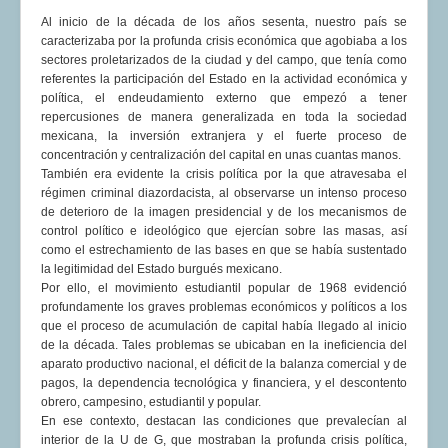
COMUNERA 67 EN PDF numero de presentación de la
Al inicio de la década de los años sesenta, nuestro país se
voz de la Casa de los pueblos
caracterizaba por la profunda crisis económica que agobiaba a los
sectores proletarizados de la ciudad y del campo, que tenía como
referentes la participación del Estado en la actividad económica y
política, el endeudamiento externo que empezó a tener
repercusiones de manera generalizada en toda la sociedad
mexicana, la inversión extranjera y el fuerte proceso de
concentración y centralización del capital en unas cuantas manos.
También era evidente la crisis política por la que atravesaba el
régimen criminal diazordacista, al observarse un intenso proceso
de deterioro de la imagen presidencial y de los mecanismos de
control político e ideológico que ejercían sobre las masas, así
como el estrechamiento de las bases en que se había sustentado
la legitimidad del Estado burgués mexicano.
Por ello, el movimiento estudiantil popular de 1968 evidenció
profundamente los graves problemas económicos y políticos a los
que el proceso de acumulación de capital había llegado al inicio
de la década. Tales problemas se ubicaban en la ineficiencia del
aparato productivo nacional, el déficit de la balanza comercial y de
pagos, la dependencia tecnológica y financiera, y el descontento
obrero, campesino, estudiantil y popular.
En ese contexto, destacan las condiciones que prevalecían al
interior de la U de G, que mostraban la profunda crisis política,