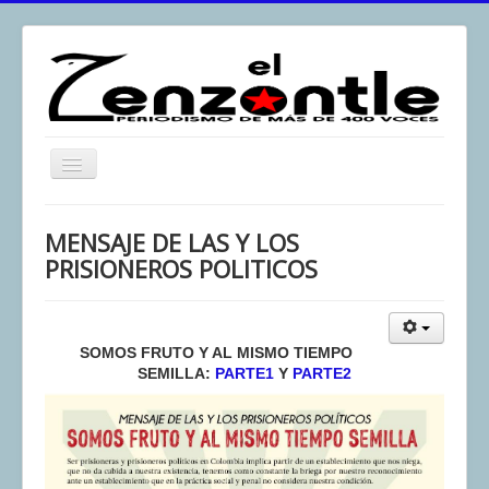
Toggle
Navigation
inicio
MENSAJE DE LAS Y LOS
El Zenzontle
PRISIONEROS POLITICOS
Resistencia
Análisis
SOMOS FRUTO Y AL MISMO TIEMPO
Multimedia
SEMILLA:
PARTE1
Y
PARTE2
Archivos
Contacto
Afirmación