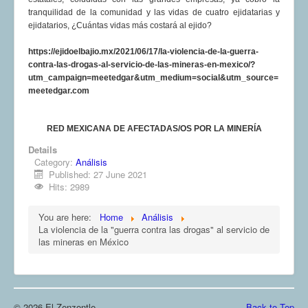
tranquilidad de la comunidad y las vidas de cuatro ejidatarias y
ejidatarios, ¿Cuántas vidas más costará al ejido?
https://ejidoelbajio.mx/2021/06/17/la-violencia-de-la-guerra-
contra-las-drogas-al-servicio-de-las-mineras-en-mexico/?
utm_campaign=meetedgar&utm_medium=social&utm_source=
meetedgar.com
RED MEXICANA DE AFECTADAS/OS POR LA MINERÍA
Details
Category:
Análisis
Published: 27 June 2021
Hits: 2989
You are here:
Home
Análisis
La violencia de la "guerra contra las drogas" al servicio de
las mineras en México
© 2026 El Zenzontle
Back to Top