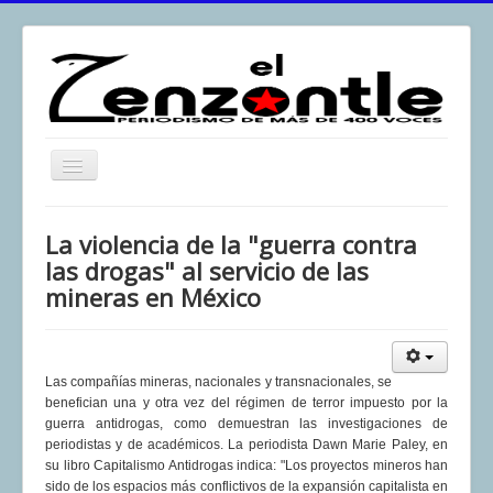
Toggle
Navigation
inicio
La violencia de la "guerra contra
El Zenzontle
las drogas" al servicio de las
mineras en México
Resistencia
Análisis
Multimedia
Las compañías mineras, nacionales y transnacionales, se
benefician una y otra vez del régimen de terror impuesto por la
Archivos
guerra antidrogas, como demuestran las investigaciones de
Contacto
periodistas y de académicos. La periodista Dawn Marie Paley, en
su libro Capitalismo Antidrogas indica: "Los proyectos mineros han
Afirmación
sido de los espacios más conflictivos de la expansión capitalista en