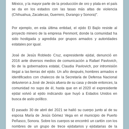
México, y la mayor parte de la producción de oro y plata en el país
COMUNERA 67 EN PDF numero de presentación de la
se da en los estados con las tasas más altas de violencia
voz de la Casa de los pueblos
(Chihuahua, Zacatecas, Guerrero, Durango y Sonora)".
Por ejemplo, en esta última entidad, el ejido El Bajío resiste al
proyecto minero de la empresa Penmont, donde la comunidad ha
sido hostigada y agredida por grupos armados y autoridades
estatales por igual.
José de Jesús Robledo Cruz, expresidente ejidal, denunció en
2016 ante diversos medios de comunicación a Rafael Pavlovich,
tío de la gobernadora estatal, Claudia Pavlovich, por intromisión
ilegal a las tierras del ejido. Un año después, hombres armados e
identificados con chalecos de la Secretaría de Defensa Nacional
detuvieron a José de Jesús afuera de su casa y desde entonces, la
comunidad no supo de él, hasta que en el 2020 el expresidente
ejidal volvió al ejido indicando que huyó a Estados Unidos en
busca de asilo político.
El pasado 30 de abril del 2021 se halló su cuerpo junto al de su
esposa María de Jesús Gómez Vega en el municipio de Puerto
Peñasco, Sonora. Sobre los cuerpos se encontró un cartón con los
nombres de un grupo de trece ejidatarios y ejidatarias de la