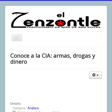
Toggle
Navigation
inicio
Conoce a la CIA: armas, drogas y
El Zenzontle
dinero
Resistencia
Análisis
Multimedia
Archivos
Contacto
Details
Category:
Análisis
Afirmación